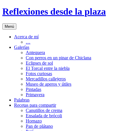
Saltar
Reflexiones desde la plaza
al
contenido
Menú
Acerca de mí
…
Galerías
Antequera
Con perros en un pinar de Chiclana
Eclipses de sol
El Torcal entre la niebla
Fotos curiosas
Mercadillos callejeros
Museo de aperos y útiles
Pintadas
Primavera
Palabras
Recetas para compartir
Canutillos de crema
Ensalada de brócoli
Hornazo
Pan de plátano