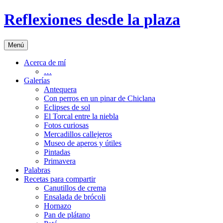
Saltar
Reflexiones desde la plaza
al
contenido
Menú
Acerca de mí
…
Galerías
Antequera
Con perros en un pinar de Chiclana
Eclipses de sol
El Torcal entre la niebla
Fotos curiosas
Mercadillos callejeros
Museo de aperos y útiles
Pintadas
Primavera
Palabras
Recetas para compartir
Canutillos de crema
Ensalada de brócoli
Hornazo
Pan de plátano