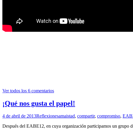
Ver todos los 6 comentarios
¡Qué nos gusta el papel!
4 de abril de 2013
Reflexiones
amaistad
,
compartir
,
compromiso
,
EAB
Después del EABE12, en cuya organización participamos un grupo de 