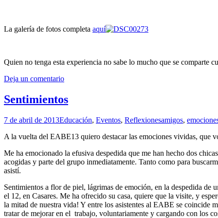
La galería de fotos completa
aquí
Quien no tenga esta experiencia no sabe lo mucho que se comparte cua
Deja un comentario
Sentimientos
7 de abril de 2013
Educación
,
Eventos
,
Reflexiones
amigos
,
emocione
A la vuelta del EABE13 quiero destacar las emociones vividas, que vo
Me ha emocionado la efusiva despedida que me han hecho dos chicas g
acogidas y parte del grupo inmediatamente. Tanto como para buscarme 
asistí.
Sentimientos a flor de piel, lágrimas de emoción, en la despedida d
el 12, en Casares. Me ha ofrecido su casa, quiere que la visite, y es
la mitad de nuestra vida! Y entre los asistentes al EABE se coincide 
tratar de mejorar en el trabajo, voluntariamente y cargando con los 