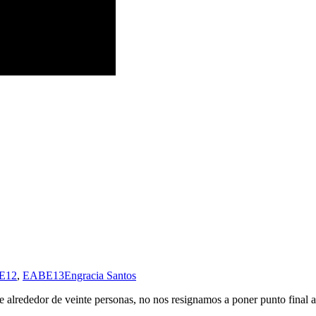
E12
,
EABE13
Engracia Santos
alrededor de veinte personas, no nos resignamos a poner punto final