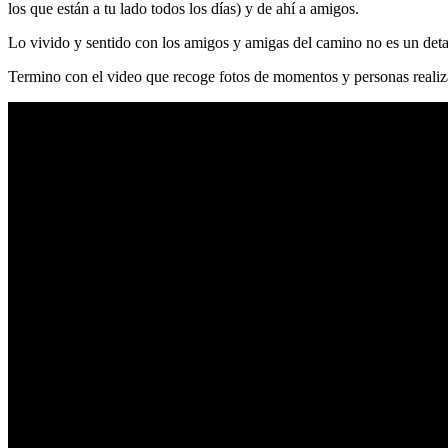
los que están a tu lado todos los días) y de ahí a amigos.
Lo vivido y sentido con los amigos y amigas del camino no es un detal
Termino con el video que recoge fotos de momentos y personas reali