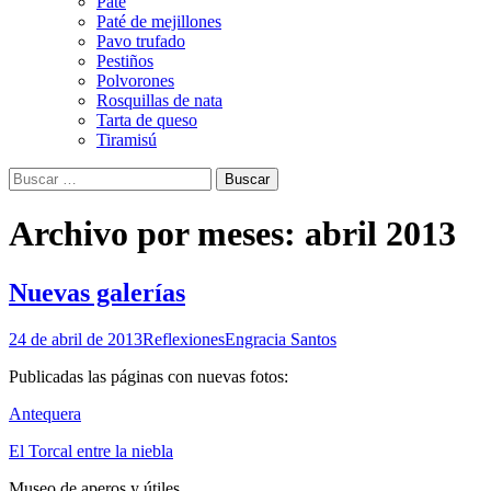
Paté
Paté de mejillones
Pavo trufado
Pestiños
Polvorones
Rosquillas de nata
Tarta de queso
Tiramisú
Buscar:
Archivo por meses: abril 2013
Nuevas galerías
24 de abril de 2013
Reflexiones
Engracia Santos
Publicadas las páginas con nuevas fotos:
Antequera
El Torcal entre la niebla
Museo de aperos y útiles