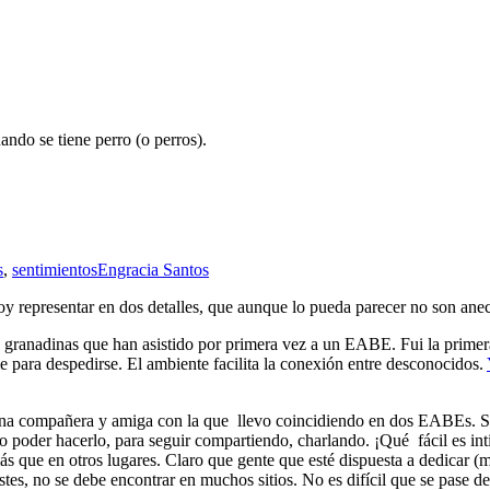
ndo se tiene perro (o perros).
s
,
sentimientos
Engracia Santos
y representar en dos detalles, que aunque lo pueda parecer no son anec
ranadinas que han asistido por primera vez a un EABE. Fui la primera
para despedirse. El ambiente facilita la conexión entre desconocidos.
e una compañera y amiga con la que llevo coincidiendo en dos EABEs. 
pero poder hacerlo, para seguir compartiendo, charlando. ¡Qué fácil es 
más que en otros lugares. Claro que gente que esté dispuesta a dedicar 
costes, no se debe encontrar en muchos sitios. No es difícil que se pa