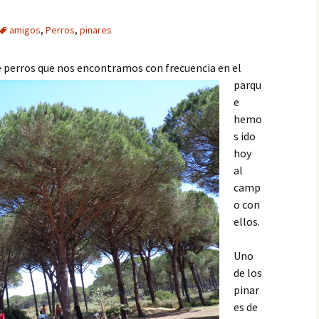
Paté
amigos
,
Perros
,
pinares
Paté de mejillones
e perros que nos encontramos con frecuencia en
el
parqu
Pavo trufado
e
Pestiños
hemo
s ido
Polvorones
hoy
al
Rosquillas de nata
camp
o con
Tarta de queso
ellos.
Tiramisú
Uno
de los
pinar
es de