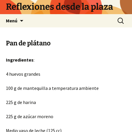
Saltar
Reflexiones desde la plaza
al
contenido
Buscar:
Menú
Pan de plátano
Ingredientes
:
4 huevos grandes
100 g de mantequilla a temperatura ambiente
225 g de harina
225 g de azúcar moreno
Medio vaso de leche (125 cc)