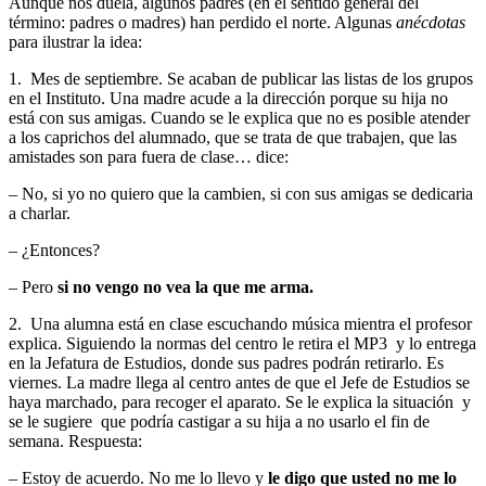
Aunque nos duela, algunos padres (en el sentido general del
término: padres o madres) han perdido el norte. Algunas
anécdotas
para ilustrar la idea:
1. Mes de septiembre. Se acaban de publicar las listas de los grupos
en el Instituto. Una madre acude a la dirección porque su hija no
está con sus amigas. Cuando se le explica que no es posible atender
a los caprichos del alumnado, que se trata de que trabajen, que las
amistades son para fuera de clase… dice:
– No, si yo no quiero que la cambien, si con sus amigas se dedicaria
a charlar.
– ¿Entonces?
– Pero
si no vengo no vea la que me arma.
2. Una alumna está en clase escuchando música mientra el profesor
explica. Siguiendo la normas del centro le retira el MP3 y lo entrega
en la Jefatura de Estudios, donde sus padres podrán retirarlo. Es
viernes. La madre llega al centro antes de que el Jefe de Estudios se
haya marchado, para recoger el aparato. Se le explica la situación y
se le sugiere que podría castigar a su hija a no usarlo el fin de
semana. Respuesta:
– Estoy de acuerdo. No me lo llevo y
le digo que usted no me lo