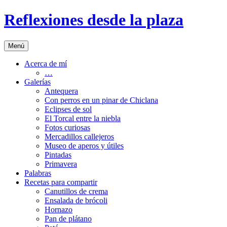
Saltar
Reflexiones desde la plaza
al
contenido
Menú
Acerca de mí
…
Galerías
Antequera
Con perros en un pinar de Chiclana
Eclipses de sol
El Torcal entre la niebla
Fotos curiosas
Mercadillos callejeros
Museo de aperos y útiles
Pintadas
Primavera
Palabras
Recetas para compartir
Canutillos de crema
Ensalada de brócoli
Hornazo
Pan de plátano