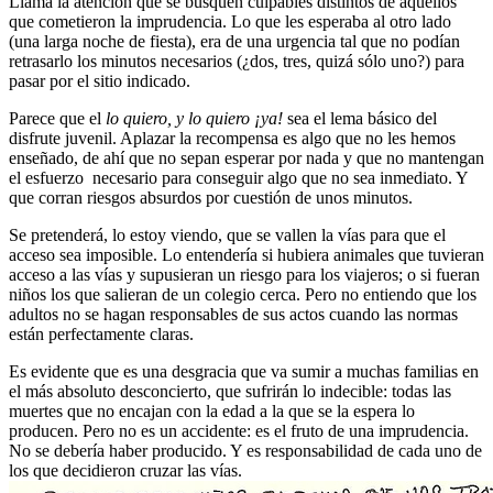
Llama la atención que se busquen culpables distintos de aquellos
que cometieron la imprudencia. Lo que les esperaba al otro lado
(una larga noche de fiesta), era de una urgencia tal que no podían
retrasarlo los minutos necesarios (¿dos, tres, quizá sólo uno?) para
pasar por el sitio indicado.
Parece que el
lo quiero, y lo quiero ¡ya!
sea el lema básico del
disfrute juvenil. Aplazar la recompensa es algo que no les hemos
enseñado, de ahí que no sepan esperar por nada y que no mantengan
el esfuerzo necesario para conseguir algo que no sea inmediato. Y
que corran riesgos absurdos por cuestión de unos minutos.
Se pretenderá, lo estoy viendo, que se vallen la vías para que el
acceso sea imposible. Lo entendería si hubiera animales que tuvieran
acceso a las vías y supusieran un riesgo para los viajeros; o si fueran
niños los que salieran de un colegio cerca. Pero no entiendo que los
adultos no se hagan responsables de sus actos cuando las normas
están perfectamente claras.
Es evidente que es una desgracia que va sumir a muchas familias en
el más absoluto desconcierto, que sufrirán lo indecible: todas las
muertes que no encajan con la edad a la que se la espera lo
producen. Pero no es un accidente: es el fruto de una imprudencia.
No se debería haber producido. Y es responsabilidad de cada uno de
los que decidieron cruzar las vías.