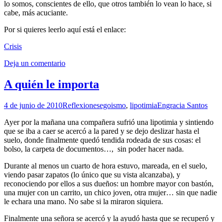
lo somos, conscientes de ello, que otros también lo vean lo hace, si
cabe, más acuciante.
Por si quieres leerlo aquí está el enlace:
Crisis
Deja un comentario
A quién le importa
4 de junio de 2010
Reflexiones
egoismo
,
lipotimia
Engracia Santos
Ayer por la mañana una compañera sufrió una lipotimia y sintiendo
que se iba a caer se acercó a la pared y se dejo deslizar hasta el
suelo, donde finalmente quedó tendida rodeada de sus cosas: el
bolso, la carpeta de documentos…, sin poder hacer nada.
Durante al menos un cuarto de hora estuvo, mareada, en el suelo,
viendo pasar zapatos (lo único que su vista alcanzaba), y
reconociendo por ellos a sus dueños: un hombre mayor con bastón,
una mujer con un carrito, un chico joven, otra mujer… sin que nadie
le echara una mano. No sabe si la miraron siquiera.
Finalmente una señora se acercó y la ayudó hasta que se recuperó y