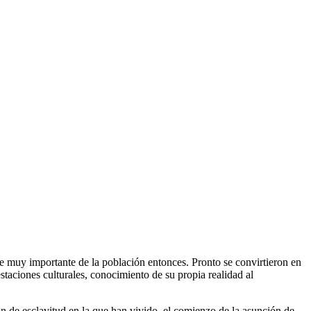
rte muy importante de la población entonces. Pronto se convirtieron en
staciones culturales, conocimiento de su propia realidad al
ón de esclavitud en la que han vivido, el comienzo de la asunción de