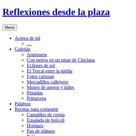
Saltar
Reflexiones desde la plaza
al
contenido
Menú
Acerca de mí
…
Galerías
Antequera
Con perros en un pinar de Chiclana
Eclipses de sol
El Torcal entre la niebla
Fotos curiosas
Mercadillos callejeros
Museo de aperos y útiles
Pintadas
Primavera
Palabras
Recetas para compartir
Canutillos de crema
Ensalada de brócoli
Hornazo
Pan de plátano