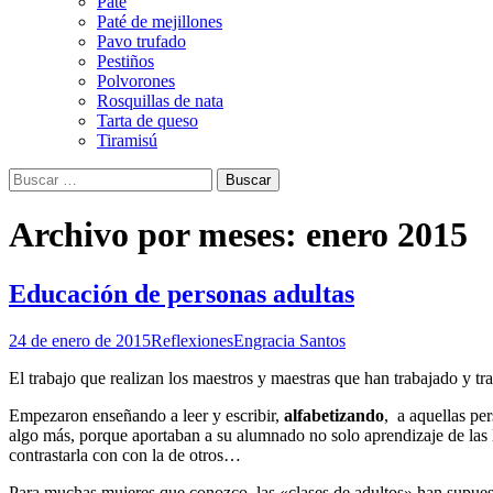
Paté
Paté de mejillones
Pavo trufado
Pestiños
Polvorones
Rosquillas de nata
Tarta de queso
Tiramisú
Buscar:
Archivo por meses: enero 2015
Educación de personas adultas
24 de enero de 2015
Reflexiones
Engracia Santos
El trabajo que realizan los maestros y maestras que han trabajado y tr
Empezaron enseñando a leer y escribir,
alfabetizando
, a aquellas pe
algo más, porque aportaban a su alumnado no solo aprendizaje de las le
contrastarla con con la de otros…
Para muchas mujeres que conozco, las «clases de adultos» han supuesto