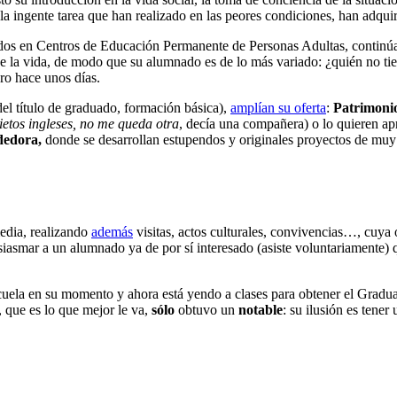
a ingente tarea que han realizado en las peores condiciones, han adquir
idos en Centros de Educación Permanente de Personas Adultas, continúan
de la vida, de modo que su alumnado es de lo más variado: ¿quién no tie
o hace unos días.
del título de graduado, formación básica),
amplían su oferta
:
Patrimoni
ietos ingleses, no me queda otra
, decía una compañera) o lo quieren ap
dedora,
donde se desarrollan estupendos y originales proyectos de muy 
edia, realizando
además
visitas, actos culturales, convivencias…, cuya 
asmar a un alumnado ya de por sí interesado (asiste voluntariamente) qu
uela en su momento y ahora está yendo a clases para obtener el Gradua
, que es lo que mejor le va,
sólo
obtuvo un
notable
: su ilusión es tene