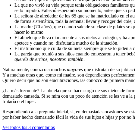
La que no vivió su vida porque tenía obligaciones familiares que
se lo impidió. Falleció esperando su momento, antes que su pad
La señora de alrededor de los 65 que se ha matriculado en el aul
de forma sistemática, toda la semana: llevar y recoger del col
La madre (70 años), que cuando sale de su clase de pilates se q
hacer lo mismo.
El abuelo que lleva diariamente a sus nietos al colegio, y ha a
apetece y cuando no, disfrutaría mucho de la situación.
El matrimonio que cuida de su nieta siempre que se lo piden a ca
La pareja que reunió a sus hijos cuando empezaron a tener bebés
queréis divertiros, nosotros también
.
Naturalmente, conozco a muchos
mayores
que disfrutan de su jubilac
Y a muchas otras que, como mi madre, son dependientes perfectamente 
Quiero decir que no son elucubraciones, las conozco de primera mano
¿La más frecuente? La abuela que se hace cargo de sus nietos de forma
demasiado cansada. Si se mira con un poco de atención se las ve a la p
frutaría o el hiper.
Respondiendo a la pregunta inicial, sí, en demasiadas ocasiones se es
por haber hecho demasiado fácil la vida de sus hijos e hijas y por no 
Ver todos los 3 comentarios