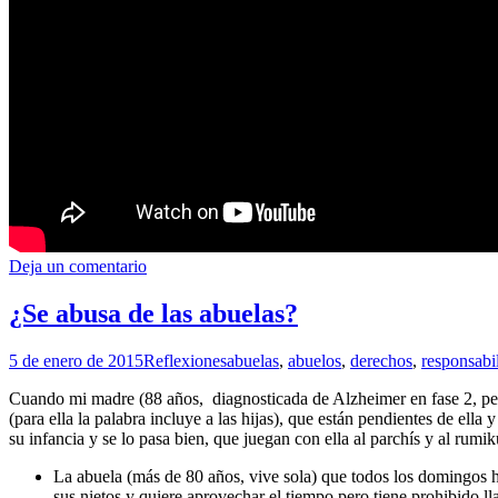
Deja un comentario
¿Se abusa de las abuelas?
5 de enero de 2015
Reflexiones
abuelas
,
abuelos
,
derechos
,
responsabi
Cuando mi madre (88 años, diagnosticada de Alzheimer en fase 2, per
(para ella la palabra incluye a las hijas), que están pendientes de ella
su infancia y se lo pasa bien, que juegan con ella al parchís y al rumi
La abuela (más de 80 años, vive sola) que todos los domingos ha 
sus nietos y quiere aprovechar el tiempo pero tiene prohibido ll