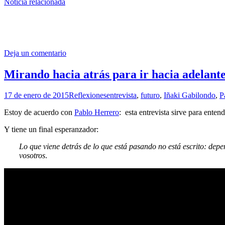
Noticia relacionada
Deja un comentario
Mirando hacia atrás para ir hacia adelant
17 de enero de 2015
Reflexiones
entrevista
,
futuro
,
Iñaki Gabilondo
,
P
Estoy de acuerdo con
Pablo Herrero
: esta entrevista sirve para ente
Y tiene un final esperanzador:
Lo que viene detrás de lo que está pasando no está escrito: depe
vosotros
.