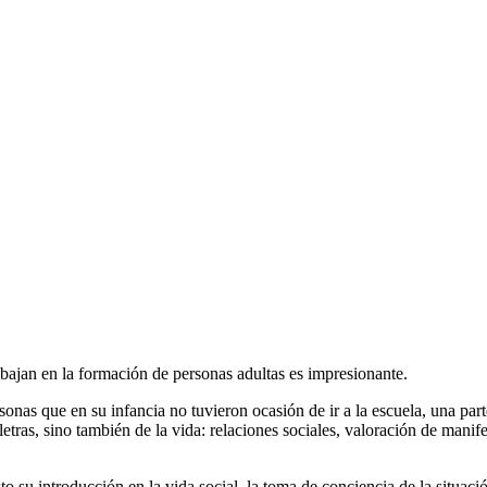
abajan en la formación de personas adultas es impresionante.
rsonas que en su infancia no tuvieron ocasión de ir a la escuela, una pa
tras, sino también de la vida: relaciones sociales, valoración de manife
 su introducción en la vida social, la toma de conciencia de la situaci