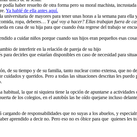
 podía haber resuelto de otra forma pero su moral machista, incrustada 
re.
Ya hablé de ella antes aquí.
a universitaria de mayores para tener unas horas a la semana para ella y 
e, comida, ropa, deberes…
Y qué voy a hacer? Ellas trabajan fuera de ca
ueda en casa de su hija para que cuando ésta regrese del trabajo se enc
prendido a cuidar niños porque cuando sus hijos eran pequeños esas cosa
mbio de interferir en la relación de pareja de su hijo
 para decirles que estarían disponibles en caso de necesidad para situa
ión, de su tiempo y de su familia, tanto nuclear como extensa, que no d
cuidados y queridos. Pero a todas las situaciones descritas les puedo p
.
 habitual, la que ni siquiera tiene la opción de apuntarse a actividade
uerta de los colegios, en el autobús las he oído quejarse incluso delante
tá cargando de responsabilidades que no suyas a los abuelos, y especialm
haber aprendido a decir no. Pero eso no es óbice para que quienes les t