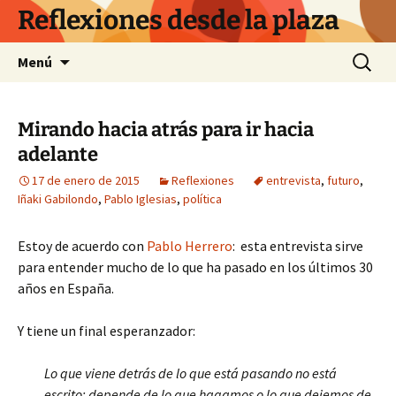
Saltar
Reflexiones desde la plaza
al
contenido
Buscar:
Menú
Mirando hacia atrás para ir hacia
adelante
17 de enero de 2015
Reflexiones
entrevista
,
futuro
,
Iñaki Gabilondo
,
Pablo Iglesias
,
política
Estoy de acuerdo con
Pablo Herrero
: esta entrevista sirve
para entender mucho de lo que ha pasado en los últimos 30
años en España.
Y tiene un final esperanzador:
Lo que viene detrás de lo que está pasando no está
escrito: depende de lo que hagamos o lo que dejemos de