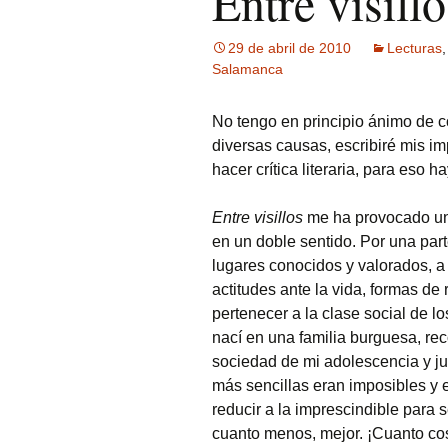
Entre visillo
Fotos curiosas
29 de abril de 2010
Lecturas
Salamanca
Mercadillos callejeros
No tengo en principio ánimo de c
Museo de aperos y
diversas causas, escribiré mis im
útiles
hacer crítica literaria, para eso h
Pintadas
Entre visillos
me ha provocado una
Primavera
en un doble sentido. Por una part
lugares conocidos y valorados, a 
actitudes ante la vida, formas de r
pertenecer a la clase social de l
nací en una familia burguesa, r
sociedad de mi adolescencia y ju
más sencillas eran imposibles y 
reducir a la imprescindible para
cuanto menos, mejor. ¡Cuanto cos