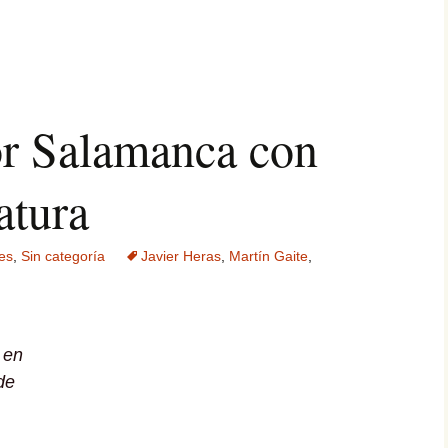
r Salamanca con
atura
es
,
Sin categoría
Javier Heras
,
Martín Gaite
,
 en
de