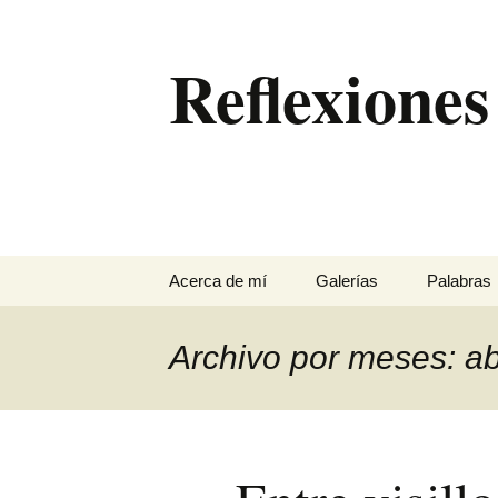
Saltar
al
Reflexiones
contenido
Acerca de mí
Galerías
Palabras
…
Antequera
Archivo por meses: ab
Con perros en un pinar
de Chiclana
Eclipses de sol
El Torcal entre la niebla