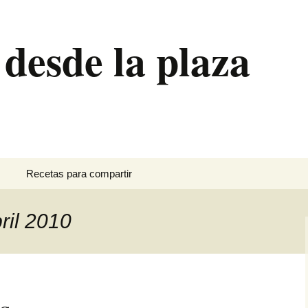
 desde la plaza
Recetas para compartir
Canutillos de crema
ril 2010
Ensalada de brócoli
Hornazo
Pan de plátano