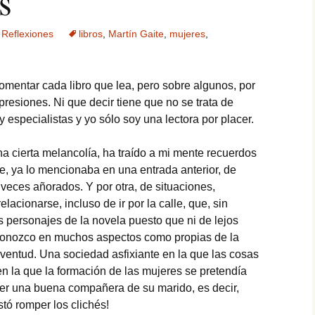
s
Paté
,
Reflexiones
libros
,
Martín Gaite
,
mujeres
,
Paté de mejillones
Pavo trufado
omentar cada libro que lea, pero sobre algunos, por
presiones. Ni que decir tiene que no se trata de
Pestiños
ay especialistas y yo sólo soy una lectora por placer.
Polvorones
 cierta melancolía, ha traído a mi mente recuerdos
e, ya lo mencionaba en una entrada anterior, de
Rosquillas de nata
veces añorados. Y por otra, de situaciones,
elacionarse, incluso de ir por la calle, que, sin
Tarta de queso
os personajes de la novela puesto que ni de lejos
econozco en muchos aspectos como propias de la
Tiramisú
ventud. Una sociedad asfixiante en la que las cosas
en la que la formación de las mujeres se pretendía
 ser una buena compañera de su marido, es decir,
tó romper los clichés!