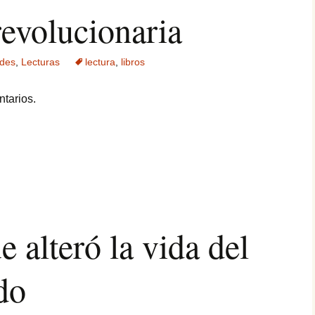
revolucionaria
ades
,
Lecturas
lectura
,
libros
tarios.
e alteró la vida del
do