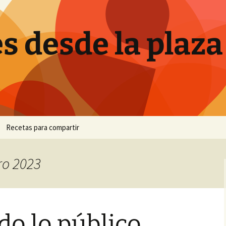
s desde la plaza
Recetas para compartir
Canutillos de crema
ro 2023
Ensalada de brócoli
Hornazo
o lo público
Pan de plátano