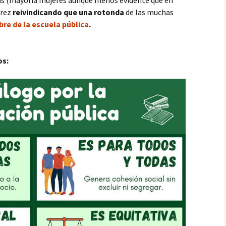
s (mayoría mujeres aunque menos evidente que en
erez
reivindicando que una rotonda
de las muchas
bre de la escuela pública
.
os: