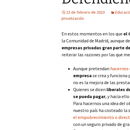
23 de febrero de 2023
Educaci
Fotos curiosas
privatización
Mercadillos callejeros
En estos momentos en los que
el
Museo de aperos y útiles
la Comunidad de Madrid, aunque d
empresas privadas gran parte de 
Pintadas
reiterar las razones por las que 
Primavera
Aunque pretendan
hacernos 
empresa
se crea y funciona
no es la mejora de las presta
Quienes se dicen
liberales d
se pueda pagar
, y hacia el
Para hacernos una idea del 
nuestro país ha costeado la 
el empobrecimiento o direct
con un seguro privado de gra