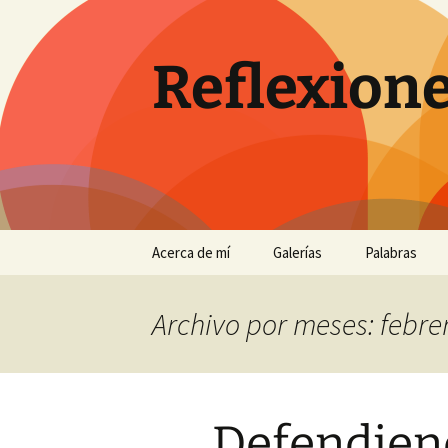
Saltar
al
contenido
Reflexione
Acerca de mí
Galerías
Palabras
…
Antequera
Archivo por meses: febre
Con perros en un pinar de
Chiclana
Eclipses de sol
Defendiend
El Torcal entre la niebla