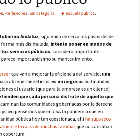
Paté
ón
,
Reflexiones
,
Sin categoría
escuela pública
,
Paté de mejillones
 Gobierno Andaluz
, siguiendo de cerca los pasos del de
Pavo trufado
e forma más disimulada,
intenta poner en manos de
los servicios públicos
, considero importante
Pestiños
me parece importantísimo su mantenimiento.
Polvorones
creer
que van a mejorar la eficiencia del servicio,
una
Rosquillas de nata
 para obtener beneficios:
es un negocio
. Su finalidad
ciones al usuario (que para la empresa es un cliente).
Tarta de queso
efienden que cada persona disfrute de aquello que
lo caminan las comunidades gobernadas por la derecha.
Tiramisú
objetivo pensemos que en USA la pandemia que en
sanidad pública hoy tan cuestionada, allí
ha supuesto
amente la ruina de muchas familias
que no contaban
n cobertura.