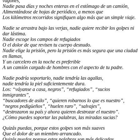
vagones,
Nadie pasa días y noches enteras en el estómago de un camión,
Alimentándose de hojas de periódico, a menos que
Los kilómetros recorridos signifiquen algo más que un simple viaje.
Nadie se arrastra bajo las verjas, nadie quiere recibir los golpes ni
dar lástima.
Nadie escoge los campos de refugiados
O el dolor de que revisen tu cuerpo desnudo.
Nadie elige la prisión, pero la prisión es más segura que una ciudad
en llamas,
Y un carcelero en la noche es preferible
A un camión cargado de hombres con el aspecto de tu padre.
Nadie podría soportarlo, nadie tendría las agallas,
nadie tendría la piel suficientemente dura.
Los: “váyanse a casa, negros”, “refugiados”, “sucios
inmigrantes”,
“buscadores de asilo”, “quieren robarnos lo que es nuestro”,
“negros pedigüeños”, “huelen raro”, “salvajes”,
“destrozaron su país y ahora quieren destrozar el nuestro”.
¿Cómo puedes soportar las palabras, las miradas sucias?
Quizás puedas, porque estos golpes son más suaves
Que el dolor de un miembro arrancado.
Quizás puedas porque estas palabras son más delicadas