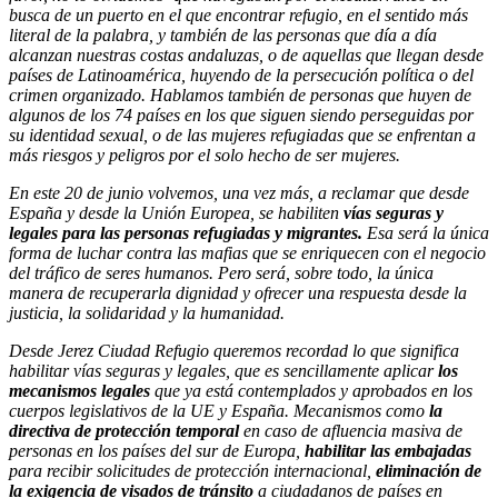
busca de un puerto en el que encontrar refugio, en el sentido más
literal de la palabra, y también de las personas que día a día
alcanzan nuestras costas andaluzas, o de aquellas que llegan desde
países de Latinoamérica, huyendo de la persecución política o del
crimen organizado. Hablamos también de personas que huyen de
algunos de los 74 países en los que siguen siendo perseguidas por
su identidad sexual, o de las mujeres refugiadas que se enfrentan a
más riesgos y peligros por el solo hecho de ser mujeres.
En este 20 de junio volvemos, una vez más, a reclamar que desde
España y desde la Unión Europea, se habiliten
vías seguras y
legales para las personas refugiadas y migrantes.
Esa será la única
forma de luchar contra las mafias que se enriquecen con el negocio
del tráfico de seres humanos. Pero será, sobre todo, la única
manera de recuperarla dignidad y ofrecer una respuesta desde la
justicia, la solidaridad y la humanidad.
Desde Jerez Ciudad Refugio queremos recordad lo que significa
habilitar vías seguras y legales, que es sencillamente aplicar
los
mecanismos legales
que ya está contemplados y aprobados en los
cuerpos legislativos de la UE y España. Mecanismos como
la
directiva de protección temporal
en caso de afluencia masiva de
personas en los países del sur de Europa,
habilitar las embajadas
para recibir solicitudes de protección internacional,
eliminación de
la exigencia de visados de tránsito
a ciudadanos de países en