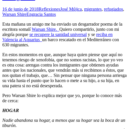
16 de junio de 2018
Reflexiones
José Mújica
,
migrantes
,
refugiados
,
Warsan Shire
Engracia Santos
Esta mañana un amigo me ha enviado un desgarrador poema de la
escritora somalí
Warsan Shire.
Quiero compartirlo, junto con mi
alegría porque
se recupere la sanidad universal
y se
reciba en
Valencia al Aquarius
un barco rescatado en el Mediterráneo con
630 migrantes.
En estos momentos en que, aunque haya quien piense que aquí no
tenemos riesgo de xenofobia, que no somos racistas, lo que yo veo
es otra cosa: arengas contra los inmigrantes que obtienen ayudas
antes que los nacionales, que vendrán más si recibimos a éstos, que
nos quitan el trabajo, que… Sin pensar que ninguna persona arriesga
su vida hasta el punto que lo hacen o mete a su hijo, a su hija, en
una patera si no está desesperada.
Pero Warsan Shire lo explica mejor que yo, porque lo conoce más
de cerca:
HOGAR
Nadie abandona su hogar, a menos que su hogar sea la boca de un
tiburón.