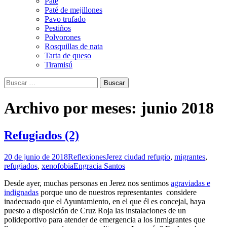
Paté
Paté de mejillones
Pavo trufado
Pestiños
Polvorones
Rosquillas de nata
Tarta de queso
Tiramisú
Buscar:
Archivo por meses: junio 2018
Refugiados (2)
20 de junio de 2018
Reflexiones
Jerez ciudad refugio
,
migrantes
,
refugiados
,
xenofobia
Engracia Santos
Desde ayer, muchas personas en Jerez nos sentimos
agraviadas e
indignadas
porque uno de nuestros representantes considere
inadecuado que el Ayuntamiento, en el que él es concejal, haya
puesto a disposición de Cruz Roja las instalaciones de un
polideportivo para atender de emergencia a los inmigrantes que