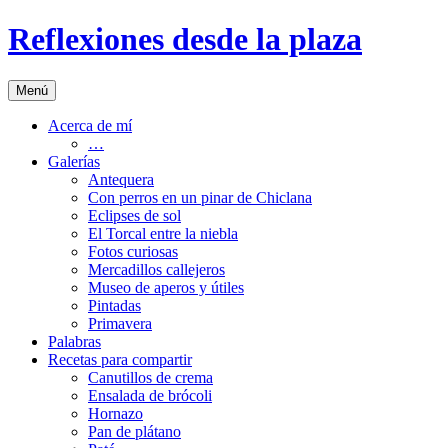
Saltar
Reflexiones desde la plaza
al
contenido
Menú
Acerca de mí
…
Galerías
Antequera
Con perros en un pinar de Chiclana
Eclipses de sol
El Torcal entre la niebla
Fotos curiosas
Mercadillos callejeros
Museo de aperos y útiles
Pintadas
Primavera
Palabras
Recetas para compartir
Canutillos de crema
Ensalada de brócoli
Hornazo
Pan de plátano