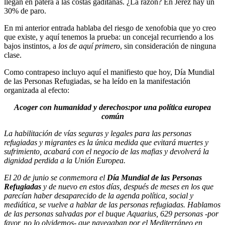
llegan en patera a las costas gaditanas. ¿La razón? En Jerez hay un
30% de paro.
En mi anterior entrada hablaba del riesgo de xenofobia que yo creo
que existe, y aquí tenemos la prueba: un concejal recurriendo a los
bajos instintos, a
los de aquí primero
, sin consideración de ninguna
clase.
Como contrapeso incluyo aquí el manifiesto que hoy, Día Mundial
de las Personas Refugiadas, se ha leído en la manifestación
organizada al efecto:
Acoger con humanidad y derechos:por una política europea
común
La habilitación de vías seguras y legales para las personas
refugiadas y migrantes es la única medida que evitará muertes y
sufrimiento, acabará con el negocio de las mafias y devolverá la
dignidad perdida a la Unión Europea.
El 20 de junio se conmemora el
Día Mundial de las Personas
Refugiadas
y de nuevo en estos días, después de meses en los que
parecían haber desaparecido de la agenda política, social y
mediática, se vuelve a hablar de las personas refugiadas. Hablamos
de las personas salvadas por el buque Aquarius, 629 personas -por
favor, no lo olvidemos- que navegaban por el Mediterráneo en