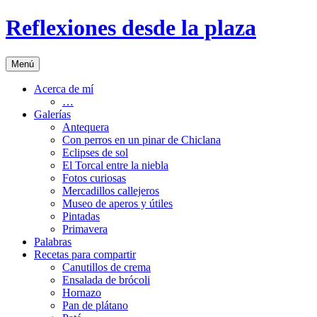
Saltar
Reflexiones desde la plaza
al
contenido
Menú
Acerca de mí
…
Galerías
Antequera
Con perros en un pinar de Chiclana
Eclipses de sol
El Torcal entre la niebla
Fotos curiosas
Mercadillos callejeros
Museo de aperos y útiles
Pintadas
Primavera
Palabras
Recetas para compartir
Canutillos de crema
Ensalada de brócoli
Hornazo
Pan de plátano