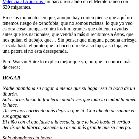
Valencia al Aquarius
un barco rescatado en el Mediterráneo con
630 migrantes.
En estos momentos en que, aunque haya quien piense que aquí no
tenemos riesgo de xenofobia, que no somos racistas, lo que yo veo
es otra cosa: arengas contra los inmigrantes que obtienen ayudas
antes que los nacionales, que vendrán más si recibimos a éstos, que
nos quitan el trabajo, que… Sin pensar que ninguna persona arriesga
su vida hasta el punto que lo hacen o mete a su hijo, a su hija, en
una patera si no está desesperada.
Pero Warsan Shire lo explica mejor que yo, porque lo conoce más
de cerca:
HOGAR
Nadie abandona su hogar, a menos que su hogar sea la boca de un
tiburón.
Solo corres hacia la frontera cuando ves que toda la ciudad también
lo hace.
Tus vecinos corriendo más deprisa que tú. Con aliento de sangre en
sus gargantas.
El niño con el que fuiste a la escuela, que te besó hasta el vértigo
detrás de la fábrica, sostiene un arma más grande que su cuerpo.
Solo abandonas tu hogar