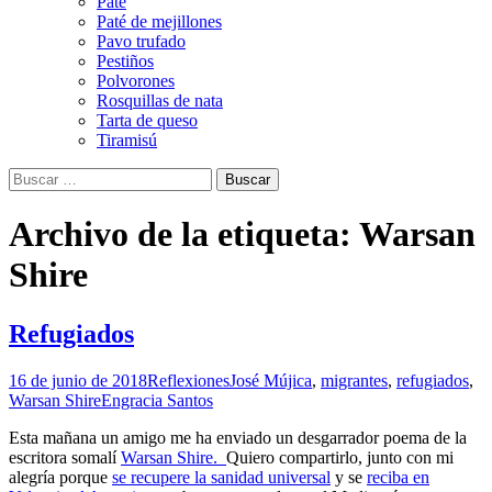
Paté
Paté de mejillones
Pavo trufado
Pestiños
Polvorones
Rosquillas de nata
Tarta de queso
Tiramisú
Buscar:
Archivo de la etiqueta: Warsan
Shire
Refugiados
16 de junio de 2018
Reflexiones
José Mújica
,
migrantes
,
refugiados
,
Warsan Shire
Engracia Santos
Esta mañana un amigo me ha enviado un desgarrador poema de la
escritora somalí
Warsan Shire.
Quiero compartirlo, junto con mi
alegría porque
se recupere la sanidad universal
y se
reciba en