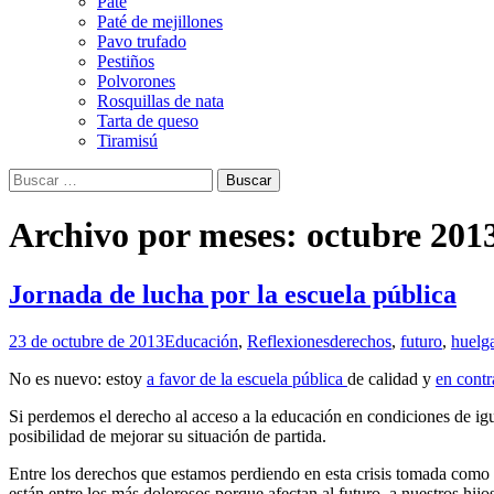
Paté
Paté de mejillones
Pavo trufado
Pestiños
Polvorones
Rosquillas de nata
Tarta de queso
Tiramisú
Buscar:
Archivo por meses: octubre 201
Jornada de lucha por la escuela pública
23 de octubre de 2013
Educación
,
Reflexiones
derechos
,
futuro
,
huelg
No es nuevo: estoy
a favor de la escuela pública
de calidad y
en cont
Si perdemos el derecho al acceso a la educación en condiciones de igua
posibilidad de mejorar su situación de partida.
Entre los derechos que estamos perdiendo en esta crisis tomada como e
están entre los más dolorosos porque afectan al futuro, a nuestros hijos