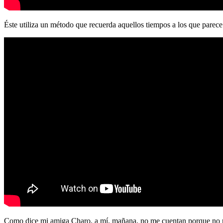
Éste utiliza un método que recuerda aquellos tiempos a los que parec
Como dice mi amiga Charo, a mí, mañana, no me cuentan porque no me