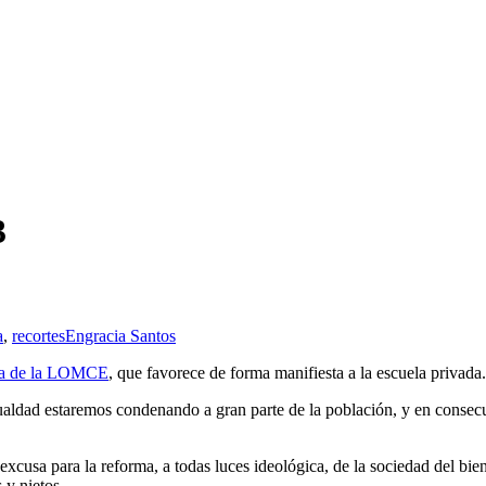
3
a
,
recortes
Engracia Santos
ra de la LOMCE
, que favorece de forma manifiesta a la escuela privada.
ldad estaremos condenando a gran parte de la población, y en consecuenc
xcusa para la reforma, a todas luces ideológica, de la sociedad del bie
 y nietos.