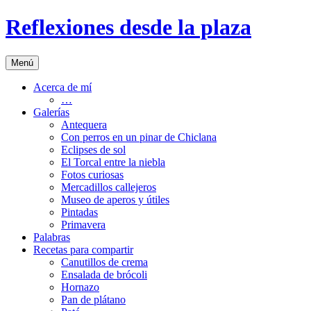
Saltar
Reflexiones desde la plaza
al
contenido
Menú
Acerca de mí
…
Galerías
Antequera
Con perros en un pinar de Chiclana
Eclipses de sol
El Torcal entre la niebla
Fotos curiosas
Mercadillos callejeros
Museo de aperos y útiles
Pintadas
Primavera
Palabras
Recetas para compartir
Canutillos de crema
Ensalada de brócoli
Hornazo
Pan de plátano