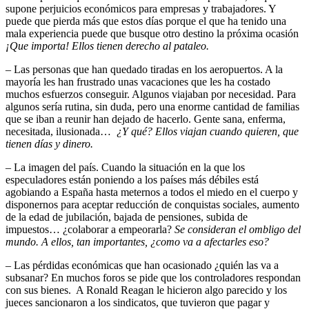
supone perjuicios económicos para empresas y trabajadores. Y
puede que pierda más que estos días porque el que ha tenido una
mala experiencia puede que busque otro destino la próxima ocasión
¡Que importa! Ellos tienen derecho al pataleo.
– Las personas que han quedado tiradas en los aeropuertos. A la
mayoría les han frustrado unas vacaciones que les ha costado
muchos esfuerzos conseguir. Algunos viajaban por necesidad. Para
algunos sería rutina, sin duda, pero una enorme cantidad de familias
que se iban a reunir han dejado de hacerlo. Gente sana, enferma,
necesitada, ilusionada…
¿Y qué? Ellos viajan cuando quieren, que
tienen días y dinero.
– La imagen del país. Cuando la situación en la que los
especuladores están poniendo a los países más débiles está
agobiando a España hasta meternos a todos el miedo en el cuerpo y
disponernos para aceptar reducción de conquistas sociales, aumento
de la edad de jubilación, bajada de pensiones, subida de
impuestos… ¿colaborar a empeorarla?
Se consideran el ombligo del
mundo. A ellos, tan importantes, ¿como va a afectarles eso?
–
Las pérdidas económicas que han ocasionado ¿quién las va a
subsanar? En muchos foros se pide que los controladores respondan
con sus bienes. A Ronald Reagan le hicieron algo parecido y los
jueces sancionaron a los sindicatos, que tuvieron que pagar y