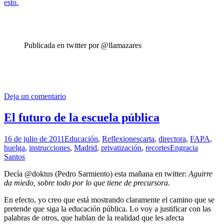
esto.
Publicada en twitter por @llamazares
Deja un comentario
El futuro de la escuela pública
16 de julio de 2011
Educación
,
Reflexiones
carta
,
directora
,
FAPA
,
huelga
,
instrucciones
,
Madrid
,
privatización
,
recortes
Engracia
Santos
Decía @doktus (Pedro Sarmiento) esta mañana en twitter:
Aguirre
da miedo, sobre todo por lo que tiene de precursora.
En efecto, yo creo que está mostrando claramente el camino que se
pretende que siga la educación pública. Lo voy a justificar con las
palabras de otros, que hablan de la realidad que les afecta