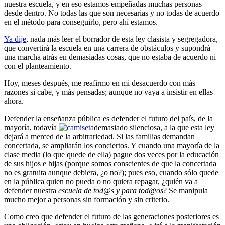
nuestra escuela, y en eso estamos empeñadas muchas personas
desde dentro. No todas las que son necesarias y no todas de acuerdo
en el método para conseguirlo, pero ahí estamos.
Ya dije
, nada más leer el borrador de esta ley clasista y segregadora,
que convertirá la escuela en una carrera de obstáculos y supondrá
una marcha atrás en demasiadas cosas, que no estaba de acuerdo ni
con el planteamiento.
Hoy, meses después, me reafirmo en mi desacuerdo con más
razones si cabe, y más pensadas; aunque no vaya a insistir en ellas
ahora.
Defender la enseñanza pública es defender el futuro del país, de la
mayoría, todavía
demasiado silenciosa, a la que esta ley
dejará a merced de la arbitrariedad. Si las familias demandan
concertada, se ampliarán los conciertos. Y cuando una mayoría de la
clase media (lo que quede de ella) pague dos veces por la educación
de sus hijos e hijas (porque somos conscientes de que la concertada
no es gratuita aunque debiera, ¿o no?); pues eso, cuando sólo quede
en la pública quien no pueda o no quiera repagar, ¿quién va a
defender nuestra
escuela de tod@s y para tod@os
? Se manipula
mucho mejor a personas sin formación y sin criterio.
Como creo que defender el futuro de las generaciones posteriores es