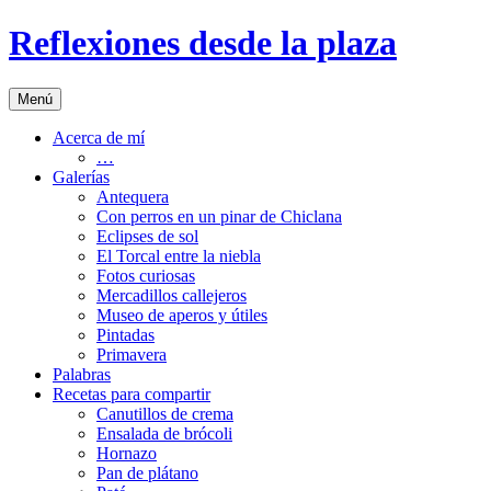
Saltar
Reflexiones desde la plaza
al
contenido
Menú
Acerca de mí
…
Galerías
Antequera
Con perros en un pinar de Chiclana
Eclipses de sol
El Torcal entre la niebla
Fotos curiosas
Mercadillos callejeros
Museo de aperos y útiles
Pintadas
Primavera
Palabras
Recetas para compartir
Canutillos de crema
Ensalada de brócoli
Hornazo
Pan de plátano