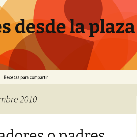
s desde la plaza
Recetas para compartir
Canutillos de crema
embre 2010
Ensalada de brócoli
Hornazo
tadores o padres
Pan de plátano