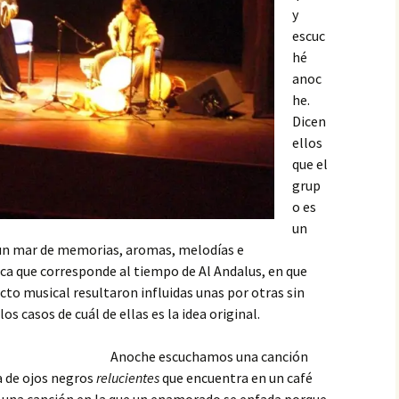
y
escuc
hé
anoc
he.
Dicen
ellos
que el
grup
o es
un
 un mar de memorias, aromas, melodías e
ca que corresponde al tiempo de Al Andalus, en que
cto musical resultaron influidas unas por otras sin
os casos de cuál de ellas es la idea original.
Anoche escuchamos una canción
ña de ojos negros
relucientes
que encuentra en un café