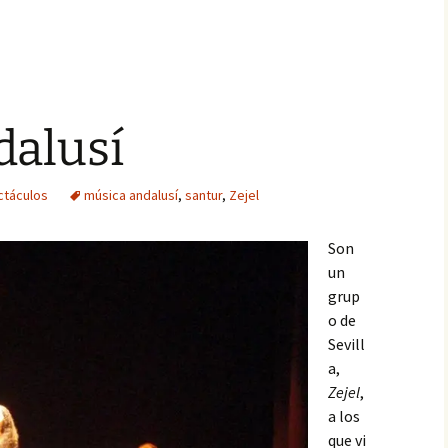
dalusí
ctáculos
música andalusí
,
santur
,
Zejel
Son
un
grup
o de
Sevill
a,
Zejel
,
a los
que vi