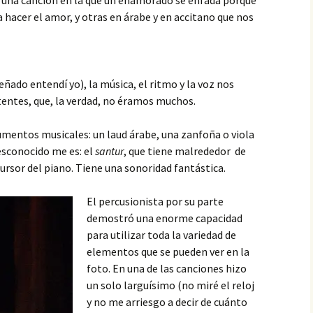
, una canción en la que un enamorado se enfada porque
a hacer el amor, y otras en árabe y en accitano que nos
ado entendí yo), la música, el ritmo y la voz nos
stentes, que, la verdad, no éramos muchos.
mentos musicales: un laud árabe, una zanfoña o viola
esconocido me es: el
santur
, que tiene malrededor de
cursor del piano. Tiene una sonoridad fantástica.
El percusionista por su parte
demostró una enorme capacidad
para utilizar toda la variedad de
elementos que se pueden ver en la
foto. En una de las canciones hizo
un solo larguísimo (no miré el reloj
y no me arriesgo a decir de cuánto