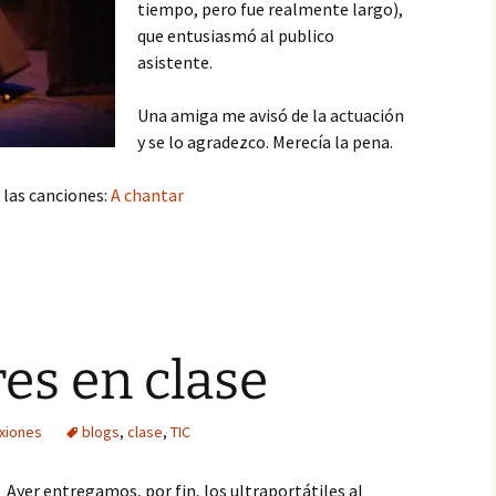
tiempo, pero fue realmente largo),
que entusiasmó al publico
asistente.
Una amiga me avisó de la actuación
y se lo agradezco. Merecía la pena.
 las canciones:
A chantar
es en clase
xiones
blogs
,
clase
,
TIC
Ayer entregamos, por fin, los ultraportátiles al