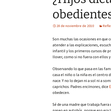
obediente
Fotos curiosas
Mercadillos callejeros
28 de noviembre de 2010
Refle
Museo de aperos y útiles
Son muchas las ocasiones en que c
Pintadas
atender a las explicaciones, escuch
infantil y los primeros cursos de 
Primavera
llover, como si no fuera con ellos y 
Observando lo que pasa en las famil
casa el niño o la niña es el centro
nace. Y no lo dejan ni a sol ni a s
caprichos. Padres
encimones,
dice
E
obedecen.
Sé de una madre que trabaja fuera 
paseo en autobús, porque eso era lo