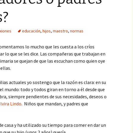
Paté
s?
Paté de mejillones
xiones
educación
,
hijos
,
maestro
,
normas
Pavo trufado
omentamos lo mucho que les cuesta a los críos
Pestiños
ar lo que se les dice. Las compañeras que trabajan en
primaria se quejan de que las escuchan como quien oye
Polvorones
ellas.
Rosquillas de nata
ias actuales yo sostengo que la razón es clara: en su
Tarta de queso
 del mundo: todo y todos giran en torno a él desde que
ombra, siempre pendientes de sus necesidades, deseos o
Tiramisú
lvira Lindo
. Niños que mandan, y padres que
de casa y ha utilizado su tiempo para comer en dar un
 que su hijo (unos 2 años) quería.