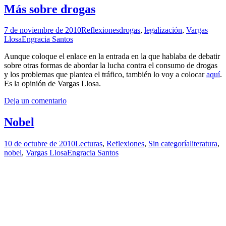
Más sobre drogas
7 de noviembre de 2010
Reflexiones
drogas
,
legalización
,
Vargas
Llosa
Engracia Santos
Aunque coloque el enlace en la entrada en la que hablaba de debatir
sobre otras formas de abordar la lucha contra el consumo de drogas
y los problemas que plantea el tráfico, también lo voy a colocar
aquí
.
Es la opinión de Vargas Llosa.
Deja un comentario
Nobel
10 de octubre de 2010
Lecturas
,
Reflexiones
,
Sin categoría
literatura
,
nobel
,
Vargas Llosa
Engracia Santos