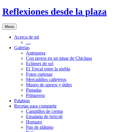
Saltar
Reflexiones desde la plaza
al
contenido
Menú
Acerca de mí
…
Galerías
Antequera
Con perros en un pinar de Chiclana
Eclipses de sol
El Torcal entre la niebla
Fotos curiosas
Mercadillos callejeros
Museo de aperos y útiles
Pintadas
Primavera
Palabras
Recetas para compartir
Canutillos de crema
Ensalada de brócoli
Hornazo
Pan de plátano