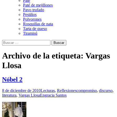
Paté
Paté de mejillones
Pavo trufado
Pestiños
Polvorones
Rosquillas de nata
Tarta de queso
Tiramisú
Buscar:
Archivo de la etiqueta: Vargas
Llosa
Nóbel 2
8 de diciembre de 2010
Lecturas
,
Reflexiones
compromiso
,
discurso
,
literatura
,
Vargas Llosa
Engracia Santos