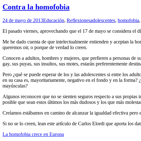
Contra la homofobia
24 de mayo de 2013
Educación
,
Reflexiones
adolescentes
,
homofobia
El pasado viernes, aprovechando que el 17 de mayo se considera el d
Me he dado cuenta de que intelectualmente entienden y aceptan la ho
queremos oir, o porque de verdad lo creen.
Conocen a adultos, hombres y mujeres, que prefieren a personas de su
gay, sus puyas, sus insultos, sus motes, estarán preferentemente desti
Pero ¿qué se puede esperar de los y las adolescentes si entre los adul
en su casa es, mayoritariamente, negativo en el fondo y en la forma
mayúsculas?
Algunos reconocen que no se sienten seguros respecto a sus propias in
posible que sean estos últimos los más dudosos y los que más molesta
Creíamos estábamos en camino de alcanzar la igualdad efectiva pero e
Si no se lo creen, lean este artículo de Carlos Elordi que aporta los dat
La homofobia crece en Europa