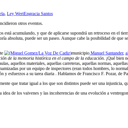
ela
,
Ley Wert
Engracia Santos
ncidieron otros eventos.
os está acumulando, y que de aplicarse supondrá un retroceso en el tie
ría absoluta, puede ser un paseo. Aunque cabe la posibilidad de que se
ste
municipio
Manuel Santander
,
a
ción de la memoria histórica en el campo de la educación.
¡Qué bien no
 aulas, aquellos materiales, aquellas carreteras, aquellas normas, aquell
inamizadas por un equipo de inspectores (eran todos hombres, lo norma
usión y esfuerzos a su tarea diaria . Hablamos de Francisco F. Pozar, d
ente que tratar igual a los que son distintos puede ser una injusticia, 
a idea de los vaivenes y las incoherencias de una evolución a ventregon