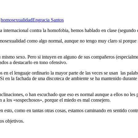
,
homosexualidad
Engracia Santos
ía internacional contra la homofobia, hemos hablado en clase (segundo
mosexualidad como algo normal, aunque no tengo muy claro si porque sa
 mismo sexo. Pero si intuyen en alguno de sus compañeros (especialment
nados a destacarlo en tono ofensivo.
tos en el lenguaje ordinario la mayor parte de las veces se usan las pala
? ¿Si en la fachada de una discoteca de ambiente se ha mantenido dura
clinaciones, o han escuchado que eso es normal aunque a ellos no les p
n a los «sospechosos», porque el miedo es mal consejero.
n esto, como en tantas otras cosas, estamos caminando en sentido contr
os objetivos.