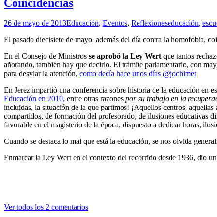
Coincidencias
26 de mayo de 2013
Educación
,
Eventos
,
Reflexiones
educación
,
escu
El pasado diecisiete de mayo, además del día contra la homofobia, coi
En el Consejo de Ministros
se aprobó la Ley Wert
que tantos rechaz
añorando, también hay que decirlo. El trámite parlamentario, con mayo
para desviar la atención,
como decía hace unos días @jochimet
En Jerez impartió una conferencia sobre historia de la educación en e
Educación en 2010,
entre otras razones
por su trabajo en la recupera
incluidas, la situación de la que partimos! ¡Aquellos centros, aquellas
compartidos, de formación del profesorado, de ilusiones educativas d
favorable en el magisterio de la época, dispuesto a dedicar horas, il
Cuando se destaca lo mal que está la educación, se nos olvida generalm
Enmarcar la Ley Wert en el contexto del recorrido desde 1936, dio un
Ver todos los 2 comentarios