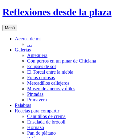
Saltar
Reflexiones desde la plaza
al
contenido
Menú
Acerca de mí
…
Galerías
Antequera
Con perros en un pinar de Chiclana
Eclipses de sol
El Torcal entre la niebla
Fotos curiosas
Mercadillos callejeros
Museo de aperos y útiles
Pintadas
Primavera
Palabras
Recetas para compartir
Canutillos de crema
Ensalada de brócoli
Hornazo
Pan de plátano