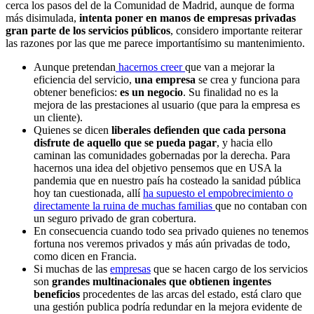
cerca los pasos del de la Comunidad de Madrid, aunque de forma
más disimulada,
intenta poner en manos de empresas privadas
gran parte de los servicios públicos
, considero importante reiterar
las razones por las que me parece importantísimo su mantenimiento.
Aunque pretendan
hacernos creer
que van a mejorar la
eficiencia del servicio,
una empresa
se crea y funciona para
obtener beneficios:
es un negocio
. Su finalidad no es la
mejora de las prestaciones al usuario (que para la empresa es
un cliente).
Quienes se dicen
liberales defienden que cada persona
disfrute de aquello que se pueda pagar
, y hacia ello
caminan las comunidades gobernadas por la derecha. Para
hacernos una idea del objetivo pensemos que en USA la
pandemia que en nuestro país ha costeado la sanidad pública
hoy tan cuestionada, allí
ha supuesto el empobrecimiento o
directamente la ruina de muchas familias
que no contaban con
un seguro privado de gran cobertura.
En consecuencia cuando todo sea privado quienes no tenemos
fortuna nos veremos privados y más aún privadas de todo,
como dicen en Francia.
Si muchas de las
empresas
que se hacen cargo de los servicios
son
grandes multinacionales que obtienen ingentes
beneficios
procedentes de las arcas del estado, está claro que
una gestión publica podría redundar en la mejora evidente de