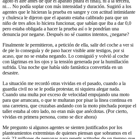
agotó el aire antes de que el aparato pitara el final), ni a la tercera,
ni… No podía soplar con más intensidad y duración. Sugirió a los
agentes que le hicieran la prueba en sangre y con actitud intimidante
y chulesca le dijeron que el aparato estaba calibrado para que un
niño de tres años lo hiciera funcionar, que sabían que iba a dar 0,0
pero estaba obligada a hacer la prueba así o le pondrían una
denuncia por negarse. Después no sé cuantos intentos, ¿negarse?
Finalmente le permitieron, a petición de ella, salir del coche a ver si
de pie lo conseguía y de paso hacer visible ante testigos, por si
acaso, que no se estaba negando. Lo consiguió y volvió al coche
con lágrimas en los ojos y la tensión generada por la humillación
sufrida. Una noche que había sido fantástica convertida en un
desastre.
La situación me recordó otras vividas en el pasado, cuando a la
guardia civil no se le podía protestar, ni siquiera alegar nada.
Cuando una multa por exceso de velocidad empujando una moto
para que arrancara, o que te multaran por pisar la linea continua en
una carretera, que cruzabas andando con la moto pinchada porque el
taller estaba al otro lado, no eran más que anécdotas. (Por cierto,
vividas en primera persona, como se dice ahora)
Me pregunto si algunos agentes se sienten justificados por los
planteamientos extremistas de quienes piensan que sobramos en el
país 23 millones de personas para repetir actitudes de un tiempo que