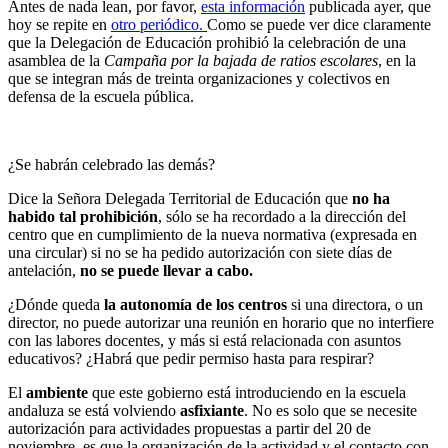
Antes de nada lean, por favor,
esta información
publicada ayer, que
hoy se repite en
otro periódico.
Como se puede ver dice claramente
que la Delegación de Educación prohibió la celebración de una
asamblea de la
Campaña por la bajada de ratios escolares
, en la
que se integran más de treinta organizaciones y colectivos en
defensa de la escuela pública.
¿Se habrán celebrado las demás?
Dice la Señora Delegada Territorial de Educación que
no ha
habido tal prohibición
, sólo se ha recordado a la dirección del
centro que en cumplimiento de la nueva normativa (expresada en
una circular) si no se ha pedido autorización con siete días de
antelación,
no se puede llevar a cabo.
¿Dónde queda
la autonomía de los centros
si una directora, o un
director, no puede autorizar una reunión en horario que no interfiere
con las labores docentes, y más si está relacionada con asuntos
educativos? ¿Habrá que pedir permiso hasta para respirar?
El
ambiente
que este gobierno está introduciendo en la escuela
andaluza se está volviendo
asfixiante
. No es solo que se necesite
autorización para actividades propuestas a partir del 20 de
noviembre, es que la organización de la actividad y el contacto con