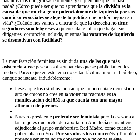
palabras más que gruesas e hirientes y se pretende que no pase
nada? ¿Cómo puede ser que no aprendamos que
la división es la
causa de que mucha gente potencialmente de izquierda por sus
condiciones sociales se aleje de la política
que podría mejorar su
vida? ¿Cuándo nos vamos a enterar de que
la derecha no tiene
seguidores sino feligreses
a quienes da igual lo que hagan sus
dirigentes, corrupción incluida, mientras
los votantes de izquierda
se desmotivan con facilidad?
La manifestación feminista es sin duda
una de las que más
asistencia atrae
pese a las discrepancias que se publicitan en los
medios. Parece que en este tema no es tan fácil manipular al público,
aunque se intenta, indudablemente:
Pese a que los estudios indican que un porcentaje demasiado
alto de chicos no cree en la violencia machista es
la
manifestación del 8M la que cuenta con una mayor
afluencia de jóvenes.
Nuestro presidente
pretende ser feminist
a pero la asesoría a
las mujeres que pretenden abortar en Andalucía se mantiene
adjudicada al grupo antiabortista Red Madre, como cuando
gobernaba con Vox.
Por sus obras los conoceréis
. (También
pretende ser andalucista gobernando a favor de la élite