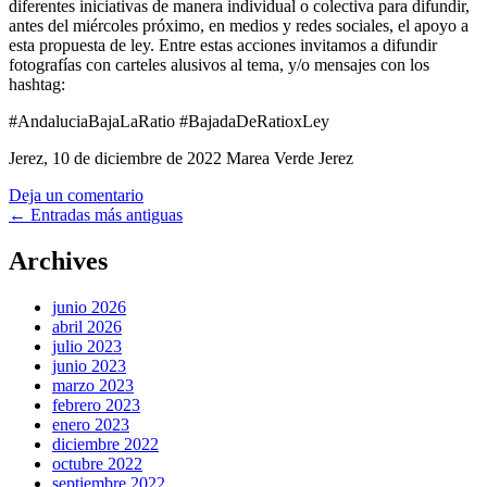
diferentes iniciativas de manera individual o colectiva para difundir,
antes del miércoles próximo, en medios y redes sociales, el apoyo a
esta propuesta de ley. Entre estas acciones invitamos a difundir
fotografías con carteles alusivos al tema, y/o mensajes con los
hashtag:
#AndaluciaBajaLaRatio #BajadaDeRatioxLey
Jerez, 10 de diciembre de 2022 Marea Verde Jerez
Deja un comentario
Ir
←
Entradas más antiguas
a
Archives
las
entradas
junio 2026
abril 2026
julio 2023
junio 2023
marzo 2023
febrero 2023
enero 2023
diciembre 2022
octubre 2022
septiembre 2022