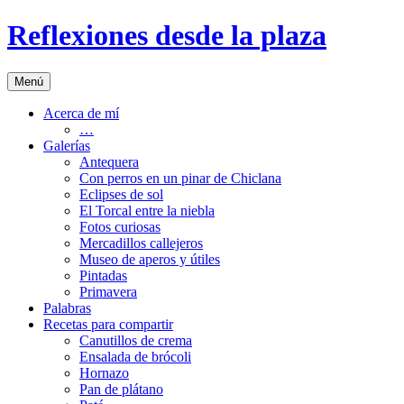
Saltar
Reflexiones desde la plaza
al
contenido
Menú
Acerca de mí
…
Galerías
Antequera
Con perros en un pinar de Chiclana
Eclipses de sol
El Torcal entre la niebla
Fotos curiosas
Mercadillos callejeros
Museo de aperos y útiles
Pintadas
Primavera
Palabras
Recetas para compartir
Canutillos de crema
Ensalada de brócoli
Hornazo
Pan de plátano