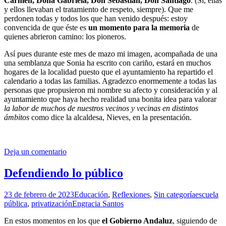
Carmen, Doña Gabriela, Don Sebastián, Don Santiago
. (Sí, ellas
y ellos llevaban el tratamiento de respeto, siempre). Que me
perdonen todas y todos los que han venido después: estoy
convencida de que éste es
un momento para la memoria
de
quienes abrieron camino: los pioneros.
Así pues durante este mes de mazo mi imagen, acompañada de una
una semblanza que Sonia ha escrito con cariño, estará en muchos
hogares de la localidad puesto que el ayuntamiento ha repartido el
calendario a todas las familias. Agradezco enormemente a todas las
personas que propusieron mi nombre su afecto y consideración y al
ayuntamiento que haya hecho realidad una bonita idea para valorar
la labor de muchos de nuestros vecinos y vecinas en distintos
ámbitos
como dice la alcaldesa, Nieves, en la presentación.
Deja un comentario
Defendiendo lo público
23 de febrero de 2023
Educación
,
Reflexiones
,
Sin categoría
escuela
pública
,
privatización
Engracia Santos
En estos momentos en los que
el Gobierno Andaluz
, siguiendo de