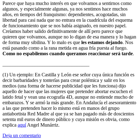
Parece que haya mucho interés en que volvamos a sentirnos como
algunos, y especialmente algunas, ya nos sentimos hace muchos
años, en tiempos del franquismo: dependientes, acogotadas, sin
libertad para casi nada que no entrara en la cuadrícula del esquema
de funcionamiento que se nos había asignado, en nuestro papel.
Creíamos haber salido definitivamente de allí pero parece que
quieren que volvamos, aunque no lo digan de esa manera y lo hagan
de forma muy sibilina. Y lo malo es que
les estamos dejando
. Nos
está pasando como a la rana metida en agua fría puesta al fuego.
Como no espabilemos cuando queramos reaccionar será tarde
.
___________________________________
(1) Un ejemplo: En Castilla y León ese señor cuya única función es
decir barbaridades y tonterías para crear polémica y salir en los
medios (una forma de hacerse publicidad que les funciona) dijo
aquello de hacer que las mujeres que pretender abortar escuchen el
latido fetal y vean una ecografía 4D, aunque no entiende mucho de
embarazos. Y se armó la más grande. En Andalucía el asesoramiento
a las que pretenden hacer lo mismo está en manos del grupo
antiabortista Red Madre al que ya se han pagado más de doscientos
setenta mil euros de dinero público y cuya misión es obvia, como
explica
aquí
Angel Munárriz.
Deja un comentario