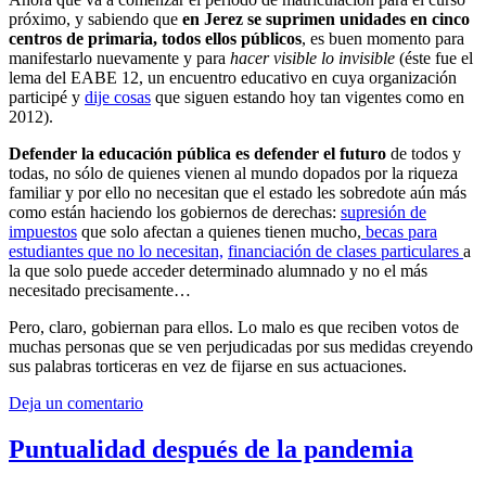
próximo, y sabiendo que
en Jerez se suprimen unidades en cinco
centros de primaria, todos ellos públicos
, es buen momento para
manifestarlo nuevamente y para
hacer visible lo invisible
(éste fue el
lema del EABE 12, un encuentro educativo en cuya organización
participé y
dije cosas
que siguen estando hoy tan vigentes como en
2012).
Defender la educación pública es defender el futuro
de todos y
todas, no sólo de quienes vienen al mundo dopados por la riqueza
familiar y por ello no necesitan que el estado les sobredote aún más
como están haciendo los gobiernos de derechas:
supresión de
impuestos
que solo afectan a quienes tienen mucho,
becas para
estudiantes que no lo necesitan,
financiación de clases particulares
a
la que solo puede acceder determinado alumnado y no el más
necesitado precisamente…
Pero, claro, gobiernan para ellos. Lo malo es que reciben votos de
muchas personas que se ven perjudicadas por sus medidas creyendo
sus palabras torticeras en vez de fijarse en sus actuaciones.
Deja un comentario
Puntualidad después de la pandemia