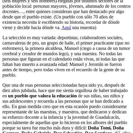
(seis mujeres y seis hombres) elegidas por distintos sectores de la
población local: personas mayores, jóvenes, alumnado de los centros
docentes…, entre quienes consideran que han destacado por algo
desde que el pueblo existe. (Un pueblo con sólo 70 años de
existencia necesita ir escribiendo su historia, recordar de dónde
viene y decidir hacia dónde va.
Aquí
una muestra)
La selección es muy variada: deportistas, colaboradores sociales,
carnavaleras de pro, un grupo de baile, el primer practicante (que no
enfermero), la primera alcaldesa, Manuel (ciego a causa de un tumor
cerebral y creador de mundos lego), y una maestra. No todas las
personas que figuran en el calendario están vivas, ni todas las que
faltan han muerto a avanzada edad: Manuel y Jeromín se fueron
antes de tiempo, pero todas viven en el recuerdo de la gente de su
pueblo.
Que una de esas personas seleccionadas haya sido yo, después de
diez años jubilada, hace que me sienta orgullosa de haber trabajado
en
un pueblo que valora la educación
de sus niñas, sus niños y
sus adolescentes y recuerda a las personas que se han dedicado a
ello. En gran medida creo que en esta ocasión puedo considerarme
representante de las maestras, y maestros, que dedicaron y dedican
su esfuerzo docente a la infancia y la juventud de Guadalcacín,
especialmente de aquellas que lo hicieron en los albores del pueblo
porque su tarea fue mucho más dura y difícil:
Doña Tomi, Doña