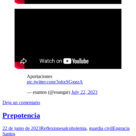
Aportaciones
pic.twitter.com/3ohxSGggzA
— esantos (@esangar)
July 22, 2023
Deja un comentario
Prepotencia
22 de junio de 2023
Reflexiones
alcoholemia
,
guardia civil
Engracia
Santos