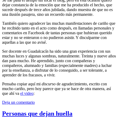
Se me pasa el tiempo sin tocar el blog, pero en esta ocasión quiero
dejar constancia de la emoción que me ha producido el hecho, que
sucede después de trece años jubilada, dando muestra de que no es
una ilusión pasajera, sino un recuerdo más permanente.
También quiero agradecer las muchas manifestaciones de cariño que
he recibido tanto en el acto como después, en llamadas personales y
comentarios en Facebook de tantas personas que hubieran querido
estar y no se enteraron o no pudieron asistir. Y disculparme con
aquellas a las que no avisé.
Ser docente en Guadalcacín ha sido una gran experiencia con sus
muchas luces y algunas sombras, naturalmente. Treinta y nueve años
dan para mucho. He aprendido, junto con compañeras y
compañeros, alumnado y familias (especialmente madres) a luchar
por la enseñanza, a disfrutar de lo conseguido, a ser tolerante, a
aprender de los fracasos, a vivir.
Pensaba copiar aquí mi
discurso
de agradecimiento, escrito con
mucho cariño, pero hoy parece que ya se hace de otra manera, así
que ahí va
el video
:
Deja un comentario
Personas que dejan huella