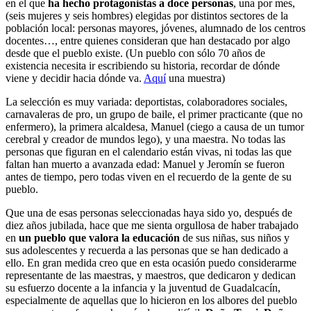
en el que
ha hecho protagonistas a doce personas
, una por mes,
(seis mujeres y seis hombres) elegidas por distintos sectores de la
población local: personas mayores, jóvenes, alumnado de los centros
docentes…, entre quienes consideran que han destacado por algo
desde que el pueblo existe. (Un pueblo con sólo 70 años de
existencia necesita ir escribiendo su historia, recordar de dónde
viene y decidir hacia dónde va.
Aquí
una muestra)
La selección es muy variada: deportistas, colaboradores sociales,
carnavaleras de pro, un grupo de baile, el primer practicante (que no
enfermero), la primera alcaldesa, Manuel (ciego a causa de un tumor
cerebral y creador de mundos lego), y una maestra. No todas las
personas que figuran en el calendario están vivas, ni todas las que
faltan han muerto a avanzada edad: Manuel y Jeromín se fueron
antes de tiempo, pero todas viven en el recuerdo de la gente de su
pueblo.
Que una de esas personas seleccionadas haya sido yo, después de
diez años jubilada, hace que me sienta orgullosa de haber trabajado
en
un pueblo que valora la educación
de sus niñas, sus niños y
sus adolescentes y recuerda a las personas que se han dedicado a
ello. En gran medida creo que en esta ocasión puedo considerarme
representante de las maestras, y maestros, que dedicaron y dedican
su esfuerzo docente a la infancia y la juventud de Guadalcacín,
especialmente de aquellas que lo hicieron en los albores del pueblo