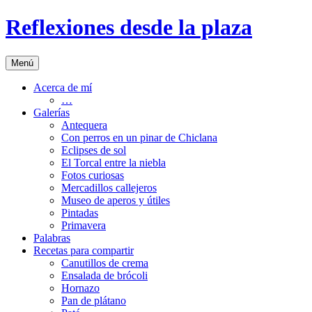
Saltar
Reflexiones desde la plaza
al
contenido
Menú
Acerca de mí
…
Galerías
Antequera
Con perros en un pinar de Chiclana
Eclipses de sol
El Torcal entre la niebla
Fotos curiosas
Mercadillos callejeros
Museo de aperos y útiles
Pintadas
Primavera
Palabras
Recetas para compartir
Canutillos de crema
Ensalada de brócoli
Hornazo
Pan de plátano