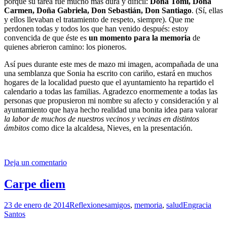
porque su tarea fue mucho más dura y difícil:
Doña Tomi, Doña
Carmen, Doña Gabriela, Don Sebastián, Don Santiago
. (Sí, ellas
y ellos llevaban el tratamiento de respeto, siempre). Que me
perdonen todas y todos los que han venido después: estoy
convencida de que éste es
un momento para la memoria
de
quienes abrieron camino: los pioneros.
Así pues durante este mes de mazo mi imagen, acompañada de una
una semblanza que Sonia ha escrito con cariño, estará en muchos
hogares de la localidad puesto que el ayuntamiento ha repartido el
calendario a todas las familias. Agradezco enormemente a todas las
personas que propusieron mi nombre su afecto y consideración y al
ayuntamiento que haya hecho realidad una bonita idea para valorar
la labor de muchos de nuestros vecinos y vecinas en distintos
ámbitos
como dice la alcaldesa, Nieves, en la presentación.
Deja un comentario
Carpe diem
23 de enero de 2014
Reflexiones
amigos
,
memoria
,
salud
Engracia
Santos