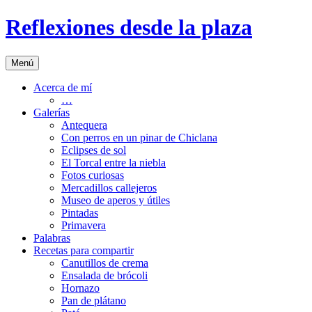
Saltar
Reflexiones desde la plaza
al
contenido
Menú
Acerca de mí
…
Galerías
Antequera
Con perros en un pinar de Chiclana
Eclipses de sol
El Torcal entre la niebla
Fotos curiosas
Mercadillos callejeros
Museo de aperos y útiles
Pintadas
Primavera
Palabras
Recetas para compartir
Canutillos de crema
Ensalada de brócoli
Hornazo
Pan de plátano