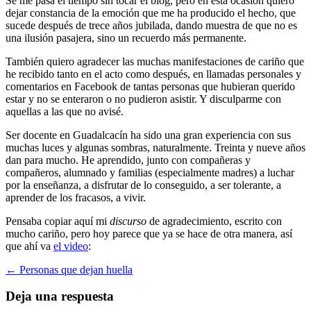
Se me pasa el tiempo sin tocar el blog, pero en esta ocasión quiero
dejar constancia de la emoción que me ha producido el hecho, que
sucede después de trece años jubilada, dando muestra de que no es
una ilusión pasajera, sino un recuerdo más permanente.
También quiero agradecer las muchas manifestaciones de cariño que
he recibido tanto en el acto como después, en llamadas personales y
comentarios en Facebook de tantas personas que hubieran querido
estar y no se enteraron o no pudieron asistir. Y disculparme con
aquellas a las que no avisé.
Ser docente en Guadalcacín ha sido una gran experiencia con sus
muchas luces y algunas sombras, naturalmente. Treinta y nueve años
dan para mucho. He aprendido, junto con compañeras y
compañeros, alumnado y familias (especialmente madres) a luchar
por la enseñanza, a disfrutar de lo conseguido, a ser tolerante, a
aprender de los fracasos, a vivir.
Pensaba copiar aquí mi
discurso
de agradecimiento, escrito con
mucho cariño, pero hoy parece que ya se hace de otra manera, así
que ahí va
el video
:
Navegación
←
Personas que dejan huella
de
Deja una respuesta
entradas