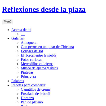
Saltar
Reflexiones desde la plaza
al
contenido
Menú
Acerca de mí
…
Galerías
Antequera
Con perros en un pinar de Chiclana
Eclipses de sol
El Torcal entre la niebla
Fotos curiosas
Mercadillos callejeros
Museo de aperos y útiles
Pintadas
Primavera
Palabras
Recetas para compartir
Canutillos de crema
Ensalada de brócoli
Hornazo
Pan de plátano