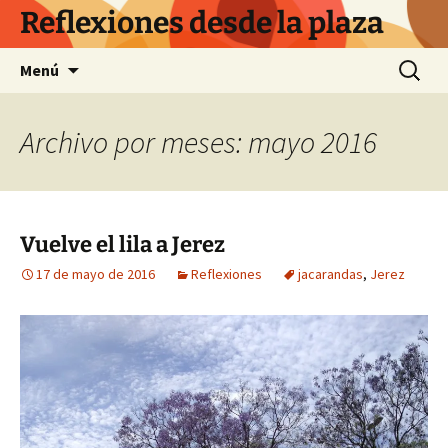
Saltar
Reflexiones desde la plaza
al
contenido
Buscar:
Menú
Archivo por meses: mayo 2016
Vuelve el lila a Jerez
17 de mayo de 2016
Reflexiones
jacarandas
,
Jerez