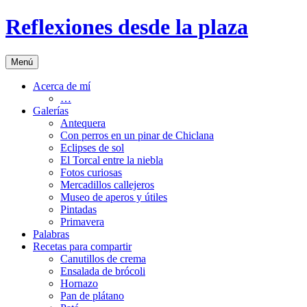
Saltar
Reflexiones desde la plaza
al
contenido
Menú
Acerca de mí
…
Galerías
Antequera
Con perros en un pinar de Chiclana
Eclipses de sol
El Torcal entre la niebla
Fotos curiosas
Mercadillos callejeros
Museo de aperos y útiles
Pintadas
Primavera
Palabras
Recetas para compartir
Canutillos de crema
Ensalada de brócoli
Hornazo
Pan de plátano