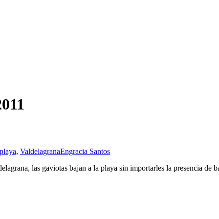
2011
playa
,
Valdelagrana
Engracia Santos
ldelagrana, las gaviotas bajan a la playa sin importarles la presencia de b