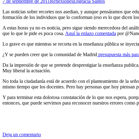
7 de septiembre de 2011
Reflexiones
Engracia Santos
Las noticias sobre recortes nos asedian, y aunque pensáramos que educ
formación de los individuos que lo conforman (eso es lo que dicen lo
A estas horas ya no es noticia, pero sigue siendo merecedora del análi
que lo que le pide es poca cosa.
Aquí la enlazo comentada
por @Nand
Lo grave es que mientras se recorta en la enseñanza pública se inyect
¿Y se pueden creer que la comunidad de Madrid
presupuesta más para 
Da la impresión de que se pretende desprestigiar la enseñanza public
Muy liberal la actuación.
No toda la ciudadanía está de acuerdo con el planteamiento de la señ
mismo tiempo que los docentes. Pero hay personas que hoy piensan p
Y para terminar esta dolorosa constatación de lo que nos espera, porq
entonces, que puede servirnos para reconocer nuestros errores como p
Deja un comentario