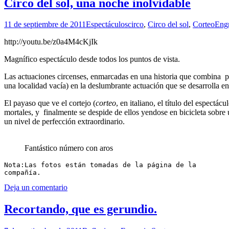
Circo del sol, una noche inolvidable
11 de septiembre de 2011
Espectáculos
circo
,
Circo del sol
,
Corteo
Engr
http://youtu.be/z0a4M4cKjIk
Magnífico espectáculo desde todos los puntos de vista.
Las actuaciones circenses, enmarcadas en una historia que combina poe
una localidad vacía) en la deslumbrante actuación que se desarrolla en 
El payaso que ve el cortejo (
corteo
, en italiano, el título del espectá
mortales, y finalmente se despide de ellos yendose en bicicleta sobre u
un nivel de perfección extraordinario.
Fantástico número con aros
Nota:Las fotos están tomadas de la página de la

compañía.
Deja un comentario
Recortando, que es gerundio.