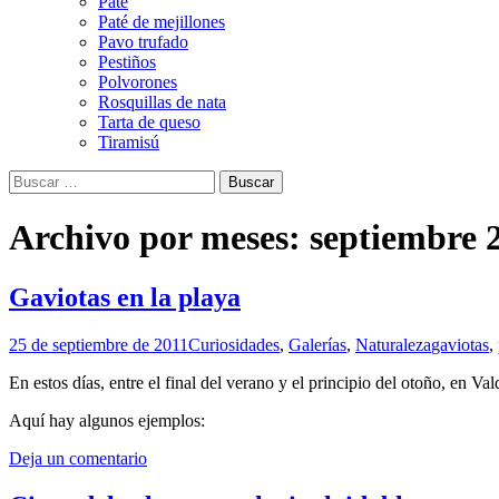
Paté
Paté de mejillones
Pavo trufado
Pestiños
Polvorones
Rosquillas de nata
Tarta de queso
Tiramisú
Buscar:
Archivo por meses: septiembre 
Gaviotas en la playa
25 de septiembre de 2011
Curiosidades
,
Galerías
,
Naturaleza
gaviotas
,
En estos días, entre el final del verano y el principio del otoño, en Va
Aquí hay algunos ejemplos:
Deja un comentario