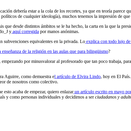
ación debería estar a la cola de los recortes, ya que en teoría parece q
s políticos de cualquier ideología), muchos tenemos la impresión de qu
sis que desde distintos ámbitos se le ha hecho, la carta en la que la pr
o_J y
aquí corregida
por manos anónimas.
an subvenciones equivalentes en la privada. Lo
explica con todo lujo de 
enseñanza de la religión en las aulas que para bilingüismo
?
a, empezando por minusvalorar al profesorado que tan poco trabaja, par
ora Aguirre, como demuestra e
l artículo de Elvira Lindo
, hoy en El País
eor de nosotros como colectivo.
ue esto acaba de empezar, quiero enlazar
un artículo escrito en mayo 
aís y como personas individuales y decidirnos a ser
ciudadanos y adultos