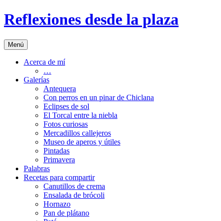
Saltar
Reflexiones desde la plaza
al
contenido
Menú
Acerca de mí
…
Galerías
Antequera
Con perros en un pinar de Chiclana
Eclipses de sol
El Torcal entre la niebla
Fotos curiosas
Mercadillos callejeros
Museo de aperos y útiles
Pintadas
Primavera
Palabras
Recetas para compartir
Canutillos de crema
Ensalada de brócoli
Hornazo
Pan de plátano