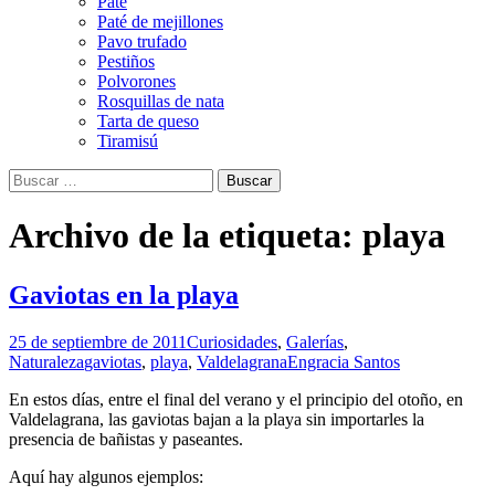
Paté
Paté de mejillones
Pavo trufado
Pestiños
Polvorones
Rosquillas de nata
Tarta de queso
Tiramisú
Buscar:
Archivo de la etiqueta: playa
Gaviotas en la playa
25 de septiembre de 2011
Curiosidades
,
Galerías
,
Naturaleza
gaviotas
,
playa
,
Valdelagrana
Engracia Santos
En estos días, entre el final del verano y el principio del otoño, en
Valdelagrana, las gaviotas bajan a la playa sin importarles la
presencia de bañistas y paseantes.
Aquí hay algunos ejemplos: