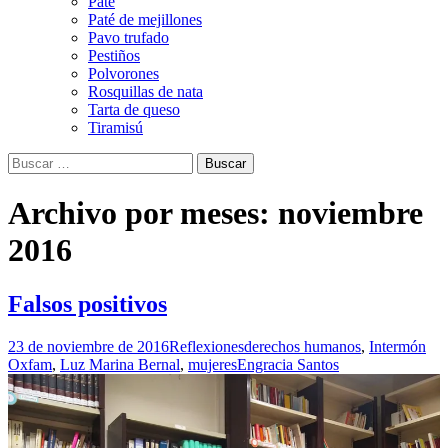
Paté
Paté de mejillones
Pavo trufado
Pestiños
Polvorones
Rosquillas de nata
Tarta de queso
Tiramisú
Buscar:
Archivo por meses: noviembre
2016
Falsos positivos
23 de noviembre de 2016
Reflexiones
derechos humanos
,
Intermón
Oxfam
,
Luz Marina Bernal
,
mujeres
Engracia Santos