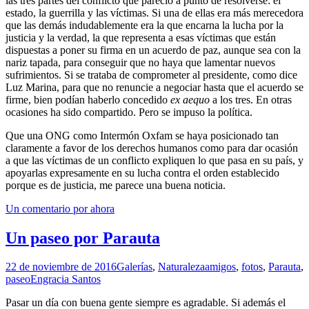
las tres partes del conflicto que pareció a punto de resolverse: el
estado, la guerrilla y las víctimas. Si una de ellas era más merecedora
que las demás indudablemente era la que encarna la lucha por la
justicia y la verdad, la que representa a esas víctimas que están
dispuestas a poner su firma en un acuerdo de paz, aunque sea con la
nariz tapada, para conseguir que no haya que lamentar nuevos
sufrimientos. Si se trataba de comprometer al presidente, como dice
Luz Marina, para que no renuncie a negociar hasta que el acuerdo se
firme, bien podían haberlo concedido
ex aequo
a los tres. En otras
ocasiones ha sido compartido. Pero se impuso la política.
Que una ONG como Intermón Oxfam se haya posicionado tan
claramente a favor de los derechos humanos como para dar ocasión
a que las víctimas de un conflicto expliquen lo que pasa en su país, y
apoyarlas expresamente en su lucha contra el orden establecido
porque es de justicia, me parece una buena noticia.
Un comentario por ahora
Un paseo por Parauta
22 de noviembre de 2016
Galerías
,
Naturaleza
amigos
,
fotos
,
Parauta
,
paseo
Engracia Santos
Pasar un día con buena gente siempre es agradable. Si además el