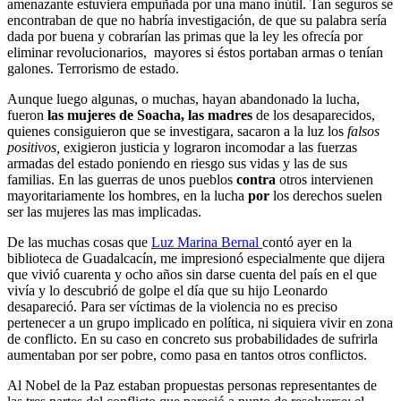
amenazante estuviera empuñada por una mano inútil. Tan seguros se
encontraban de que no habría investigación, de que su palabra sería
dada por buena y cobrarían las primas que la ley les ofrecía por
eliminar revolucionarios, mayores si éstos portaban armas o tenían
galones. Terrorismo de estado.
Aunque luego algunas, o muchas, hayan abandonado la lucha,
fueron
las mujeres de Soacha, las madres
de los desaparecidos,
quienes consiguieron que se investigara, sacaron a la luz los
falsos
positivos,
exigieron justicia y lograron incomodar a las fuerzas
armadas del estado poniendo en riesgo sus vidas y las de sus
familias. En las guerras de unos pueblos
contra
otros intervienen
mayoritariamente los hombres, en la lucha
por
los derechos suelen
ser las mujeres las mas implicadas.
De las muchas cosas que
Luz Marina Bernal
contó ayer en la
biblioteca de Guadalcacín, me impresionó especialmente que dijera
que vivió cuarenta y ocho años sin darse cuenta del país en el que
vivía y lo descubrió de golpe el día que su hijo Leonardo
desapareció. Para ser víctimas de la violencia no es preciso
pertenecer a un grupo implicado en política, ni siquiera vivir en zona
de conflicto. En su caso en concreto sus probabilidades de sufrirla
aumentaban por ser pobre, como pasa en tantos otros conflictos.
Al Nobel de la Paz estaban propuestas personas representantes de