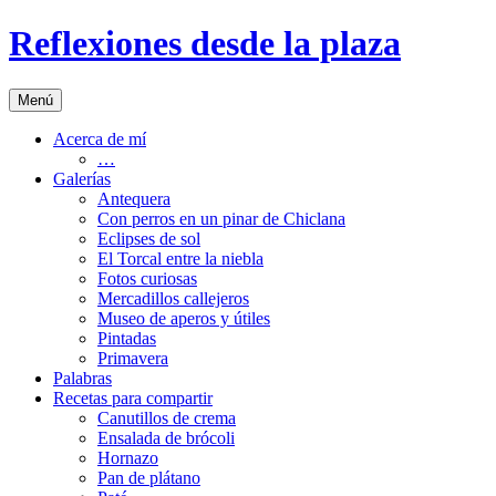
Saltar
Reflexiones desde la plaza
al
contenido
Menú
Acerca de mí
…
Galerías
Antequera
Con perros en un pinar de Chiclana
Eclipses de sol
El Torcal entre la niebla
Fotos curiosas
Mercadillos callejeros
Museo de aperos y útiles
Pintadas
Primavera
Palabras
Recetas para compartir
Canutillos de crema
Ensalada de brócoli
Hornazo
Pan de plátano