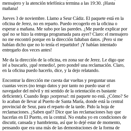
mensajero y la atención telefónica termina a las 19:30. ¡Hasta
mañana!
Jueves 3 de noviembre. Llamo a Seur Cádiz. El paquete está en la
oficina de Jerez, no en reparto. Puedo recogerlo en la oficina o
esperar a mañana. Me subo por las paredes. ¿Me puede explicar por
qué no se hizo la entrega programada para ayer? Claro: el mensajero
no me encontró porque en la dirección faltaban datos. ¡Pero si me
habían dicho que no lo tenía el repartidor! ¡Y habían intentado
entregarlo dos veces antes!
Me da la dirección de la oficina, en zona sur de Jerez. Le digo que
iré a buscarlo, ¡qué remedio!, pero pondré una reclamación. Claro,
en la oficina puedo hacerlo, dice, y la dejo relatando.
Encontrar la dirección me cuesta dar vueltas y preguntar unas
cuantas veces (no tengo datos y por tanto no puedo usar el
navegador del móvil y mi sentido de la orientación es bastante
deficiente). Cuando llego ¡sorpresa!: mi paquete no está. ¿Cómo? Se
lo acaban de llevar al Puerto de Santa María, donde está la central
provincial de Seur, para el reparto de la tarde. Pido la hoja de
reclamaciones. ¿Saben qué? Dice que las reclamaciones hay que
hacerlas en El Puerto, en la central. No estaba yo en condiciones de
discutir, cansada y hambrienta, así que lo dejé estar de momento,
pensando que era una más de las demostraciones de la forma de