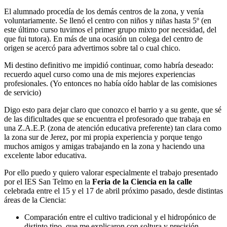
El alumnado procedía de los demás centros de la zona, y venía
voluntariamente. Se llenó el centro con niños y niñas hasta 5º (en
este último curso tuvimos el primer grupo mixto por necesidad, del
que fui tutora). En más de una ocasión un colega del centro de
origen se acercó para advertirnos sobre tal o cual chico.
Mi destino definitivo me impidió continuar, como habría deseado:
recuerdo aquel curso como una de mis mejores experiencias
profesionales. (Yo entonces no había oído hablar de las comisiones
de servicio)
Digo esto para dejar claro que conozco el barrio y a su gente, que sé
de las dificultades que se encuentra el profesorado que trabaja en
una Z.A.E.P. (zona de atención educativa preferente) tan clara como
la zona sur de Jerez, por mi propia experiencia y porque tengo
muchos amigos y amigas trabajando en la zona y haciendo una
excelente labor educativa.
Por ello puedo y quiero valorar especialmente el trabajo presentado
por el IES San Telmo en la
Feria de la Ciencia en la calle
celebrada entre el 15 y el 17 de abril próximo pasado, desde distintas
áreas de la Ciencia:
Comparación entre el cultivo tradicional y el hidropónico de
distinto tipo, que me explicaron con soltura y precisión.