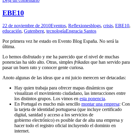
Deja un comentario
EBE10
22 de noviembre de 2010
Eventos
,
Reflexiones
blogs
,
crisis
,
EBE10
,
educación
,
Gutenberg
,
tecnología
Engracia Santos
Por primera vez he estado en Evento Blog España. No será la
última.
Lo hemos disfrutado y me ha parecido que el nivel de muchas
ponencias ha sido alto. Otras, simples
frikadas
que han servido para
pasar un buen rato y conocer gente curiosa.
Anoto algunas de las ideas que a mi juicio merecen ser detacadas:
Hay quien trabaja para ofrecer mapas dinámicos que
visualizan el movimiento ciudadano, las interacciones entre
los distintos grupos. Los vimos en
esta ponencia
.
En Portugal es mucho más sencillo
montar una empresa
: Con
la tarjeta de identidad portuguesa (que incluye certificado
digital, sanidad y acceso a los servicios de
gobierno electrónico) es posible dar de alta una empresa y
hacer todo el registro oficial incluyendo el dominio en
internet.