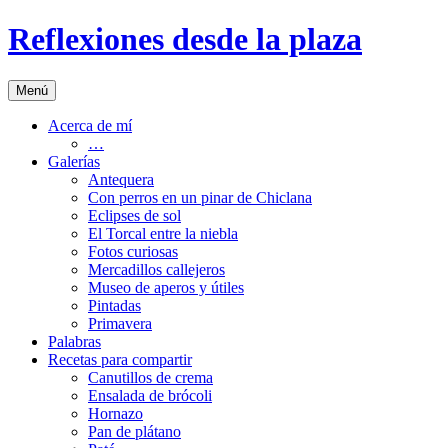
Saltar
Reflexiones desde la plaza
al
contenido
Menú
Acerca de mí
…
Galerías
Antequera
Con perros en un pinar de Chiclana
Eclipses de sol
El Torcal entre la niebla
Fotos curiosas
Mercadillos callejeros
Museo de aperos y útiles
Pintadas
Primavera
Palabras
Recetas para compartir
Canutillos de crema
Ensalada de brócoli
Hornazo
Pan de plátano