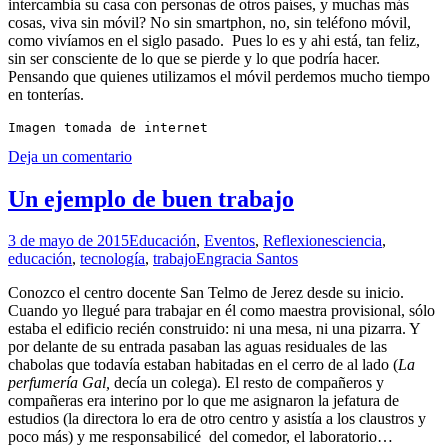
intercambia su casa con personas de otros países, y muchas más
cosas, viva sin móvil? No sin smartphon, no, sin teléfono móvil,
como vivíamos en el siglo pasado. Pues lo es y ahi está, tan feliz,
sin ser consciente de lo que se pierde y lo que podría hacer.
Pensando que quienes utilizamos el móvil perdemos mucho tiempo
en tonterías.
Imagen tomada de internet
Deja un comentario
Un ejemplo de buen trabajo
3 de mayo de 2015
Educación
,
Eventos
,
Reflexiones
ciencia
,
educación
,
tecnología
,
trabajo
Engracia Santos
Conozco el centro docente San Telmo de Jerez desde su inicio.
Cuando yo llegué para trabajar en él como maestra provisional, sólo
estaba el edificio recién construido: ni una mesa, ni una pizarra. Y
por delante de su entrada pasaban las aguas residuales de las
chabolas que todavía estaban habitadas en el cerro de al lado (
La
perfumería Gal,
decía un colega). El resto de compañeros y
compañeras era interino por lo que me asignaron la jefatura de
estudios (la directora lo era de otro centro y asistía a los claustros y
poco más) y me responsabilicé del comedor, el laboratorio…