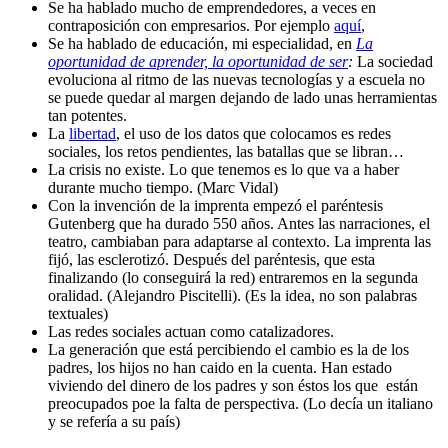
Se ha hablado mucho de emprendedores, a veces en
contraposición con empresarios. Por ejemplo
aquí
,
Se ha hablado de educación, mi especialidad, en
La
oportunidad de aprender, la oportunidad de ser
:
La sociedad
evoluciona al ritmo de las nuevas tecnologías y a escuela no
se puede quedar al margen dejando de lado unas herramientas
tan potentes.
La
libertad
, el uso de los datos que colocamos es redes
sociales, los retos pendientes, las batallas que se libran…
La crisis no existe. Lo que tenemos es lo que va a haber
durante mucho tiempo. (Marc Vidal)
Con la invención de la imprenta empezó el paréntesis
Gutenberg que ha durado 550 años. Antes las narraciones, el
teatro, cambiaban para adaptarse al contexto. La imprenta las
fijó, las esclerotizó. Después del paréntesis, que esta
finalizando (lo conseguirá la red) entraremos en la segunda
oralidad. (Alejandro Piscitelli). (Es la idea, no son palabras
textuales)
Las redes sociales actuan como catalizadores.
La generación que está percibiendo el cambio es la de los
padres, los hijos no han caido en la cuenta. Han estado
viviendo del dinero de los padres y son éstos los que están
preocupados poe la falta de perspectiva. (Lo decía un italiano
y se refería a su país)