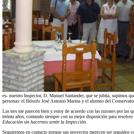
es- nuestro Inspector, D. Manuel Santander, que se jubila, supimos qu
personas: el filósofo José Antonio Marina y el alumno del Conservat
Las tres me parecen bien y estoy de acuerdo con las razones por las 
treinta años, contando siempre con su mejor disposición para resolv
Educación sin hacernos sentir la Inspección.
Seguiremos en contacto porque sus proyectos merecen ser seguidos co