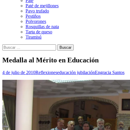
Paté
Paté de mejillones
Pavo trufado
Pestiños
Polvorones
Rosquillas de nata
Tarta de queso
Tiramisú
Buscar:
Medalla al Mérito en Educación
4 de julio de 2010
Reflexiones
educación jubilación
Engracia Santos