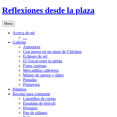
Saltar
Reflexiones desde la plaza
al
contenido
Menú
Acerca de mí
…
Galerías
Antequera
Con perros en un pinar de Chiclana
Eclipses de sol
El Torcal entre la niebla
Fotos curiosas
Mercadillos callejeros
Museo de aperos y útiles
Pintadas
Primavera
Palabras
Recetas para compartir
Canutillos de crema
Ensalada de brócoli
Hornazo
Pan de plátano