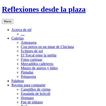
Saltar
Reflexiones desde la plaza
al
contenido
Menú
Acerca de mí
…
Galerías
Antequera
Con perros en un pinar de Chiclana
Eclipses de sol
El Torcal entre la niebla
Fotos curiosas
Mercadillos callejeros
Museo de aperos y útiles
Pintadas
Primavera
Palabras
Recetas para compartir
Canutillos de crema
Ensalada de brócoli
Hornazo
Pan de plátano