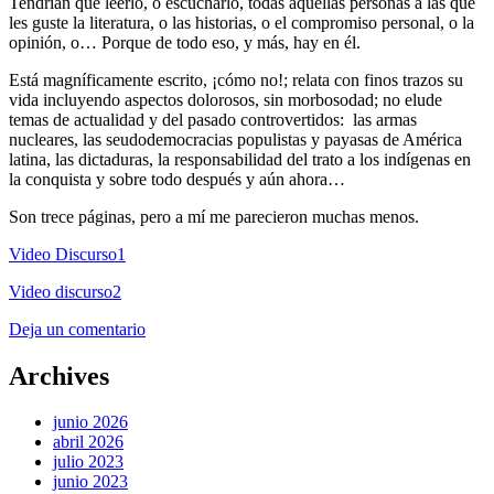
Tendrían que leerlo, o escucharlo, todas aquellas personas a las que
les guste la literatura, o las historias, o el compromiso personal, o la
opinión, o… Porque de todo eso, y más, hay en él.
Está magníficamente escrito, ¡cómo no!; relata con finos trazos su
vida incluyendo aspectos dolorosos, sin morbosodad; no elude
temas de actualidad y del pasado controvertidos: las armas
nucleares, las seudodemocracias populistas y payasas de América
latina, las dictaduras, la responsabilidad del trato a los indígenas en
la conquista y sobre todo después y aún ahora…
Son trece páginas, pero a mí me parecieron muchas menos.
Video Discurso1
Video discurso2
Deja un comentario
Archives
junio 2026
abril 2026
julio 2023
junio 2023