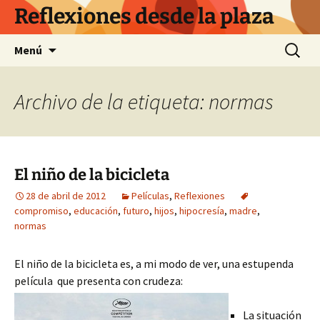
Saltar
Reflexiones desde la plaza
al
contenido
Buscar:
Menú
Archivo de la etiqueta: normas
El niño de la bicicleta
28 de abril de 2012
Películas
,
Reflexiones
compromiso
,
educación
,
futuro
,
hijos
,
hipocresía
,
madre
,
normas
El niño de la bicicleta es, a mi modo de ver, una estupenda
película que presenta con
crudeza:
La situación