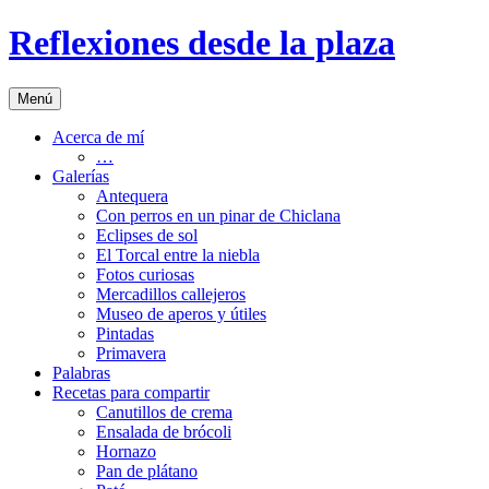
Saltar
Reflexiones desde la plaza
al
contenido
Menú
Acerca de mí
…
Galerías
Antequera
Con perros en un pinar de Chiclana
Eclipses de sol
El Torcal entre la niebla
Fotos curiosas
Mercadillos callejeros
Museo de aperos y útiles
Pintadas
Primavera
Palabras
Recetas para compartir
Canutillos de crema
Ensalada de brócoli
Hornazo
Pan de plátano