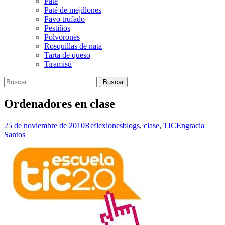
Paté
Paté de mejillones
Pavo trufado
Pestiños
Polvorones
Rosquillas de nata
Tarta de queso
Tiramisú
Buscar:
Ordenadores en clase
25 de noviembre de 2010
Reflexiones
blogs
,
clase
,
TIC
Engracia
Santos