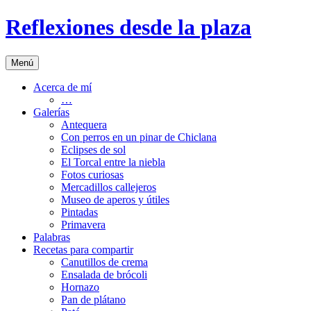
Saltar
Reflexiones desde la plaza
al
contenido
Menú
Acerca de mí
…
Galerías
Antequera
Con perros en un pinar de Chiclana
Eclipses de sol
El Torcal entre la niebla
Fotos curiosas
Mercadillos callejeros
Museo de aperos y útiles
Pintadas
Primavera
Palabras
Recetas para compartir
Canutillos de crema
Ensalada de brócoli
Hornazo
Pan de plátano