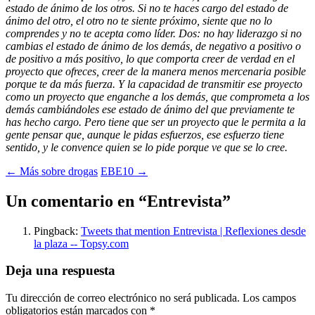
estado de ánimo de los otros. Si no te haces cargo del estado de
ánimo del otro, el otro no te siente próximo, siente que no lo
comprendes y no te acepta como líder. Dos: no hay liderazgo si no
cambias el estado de ánimo de los demás, de negativo a positivo o
de positivo a más positivo, lo que comporta creer de verdad en el
proyecto que ofreces, creer de la manera menos mercenaria posible
porque te da más fuerza. Y la capacidad de transmitir ese proyecto
como un proyecto que enganche a los demás, que comprometa a los
demás cambiándoles ese estado de ánimo del que previamente te
has hecho cargo. Pero tiene que ser un proyecto que le permita a la
gente pensar que, aunque le pidas esfuerzos, ese esfuerzo tiene
sentido, y le convence quien se lo pide porque ve que se lo cree.
Navegación
←
Más sobre drogas
EBE10
→
de
Un comentario en “
Entrevista
”
entradas
Pingback:
Tweets that mention Entrevista | Reflexiones desde
la plaza -- Topsy.com
Deja una respuesta
Tu dirección de correo electrónico no será publicada.
Los campos
obligatorios están marcados con
*