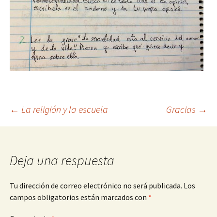
Navegación
←
La religión y la escuela
Gracias
→
de
Deja una respuesta
entradas
Tu dirección de correo electrónico no será publicada.
Los
campos obligatorios están marcados con
*