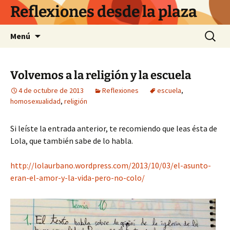
Saltar
Reflexiones desde la plaza
al
contenido
Buscar:
Menú
Volvemos a la religión y la escuela
4 de octubre de 2013
Reflexiones
escuela
,
homosexualidad
,
religión
Si leíste la entrada anterior, te recomiendo que leas ésta de
Lola, que también sabe de lo habla.
http://lolaurbano.wordpress.com/2013/10/03/el-asunto-
eran-el-amor-y-la-vida-pero-no-colo/