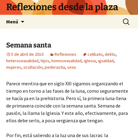
Saltar
Reflexiones desde la plaza
al
contenido
Buscar:
Menú
Semana santa
5 de abril de 2010
Reflexiones
celibato
,
delito
,
heterosexualidad
,
hijos
,
homosexualidad
,
iglesia
,
igualdad
,
mujeres
,
ocultación
,
pederastia
,
sexo
Parece mentira que en siglo XXI sigamos organizando el
tiempo en torno a las fases de la luna, como seguramente
se hacía ya en la prehistoria. Pero sí, la primera luna llena
de primavera coincide con la semana santa. Semana de
pasión, la llama la Iglesia. Y este año, efectivamente, para
ellos debe serlo, a poca vergüenza que tengan.
Por fin, está saliendo a la luz una de sus lacras: la