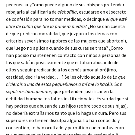
pederastia. ¿Como puede alguno de sus obispos pretender
rebajarla al calificarla de
efebofilia
, escudarse en el secreto
de confesión para no tomar medidas, o decir que
el que esté
libre de culpa que tire la primera piedra
?
¿No se dan cuenta
de que predican moralidad, que juzgan a los demas con
criterios severísimos (¡pobres de las mujeres que abortan!),
que luego no aplican cuando de sus curas se trata? ¿Como
han podido mantener en contacto con niños a personas de
las que sabían positivamente que estaban abusando de
ellos y seguir predicando a los demás amor al prójimo,
castidad, decir la verdad, …? Se les olvido aquello de
Lo que
hicierais a uno de estos pequeñuelos a mí me lo hacéis.
Son
sepulcros blanqueados,
que pretenden justificar en la
debilidad humana los fallos institucionales. Es verdad que si
hay padres que abusan de sus hijos (sobre todo de sus hijas),
no debería extrañarnos tanto que lo haga un cura. Pero sus
superiores no tienen disculpa alguna. Lo han conocido y
consentido, lo han ocultado y permitido que mantuvieran
sus puestos mientras no hubiera riesgo de escándalo. Y