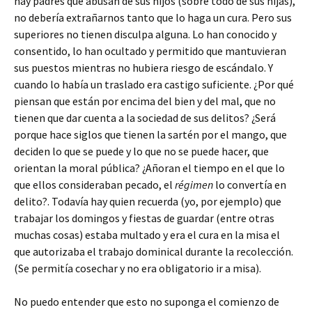
hay padres que abusan de sus hijos (sobre todo de sus hijas),
no debería extrañarnos tanto que lo haga un cura. Pero sus
superiores no tienen disculpa alguna. Lo han conocido y
consentido, lo han ocultado y permitido que mantuvieran
sus puestos mientras no hubiera riesgo de escándalo. Y
cuando lo había un traslado era castigo suficiente. ¿Por qué
piensan que están por encima del bien y del mal, que no
tienen que dar cuenta a la sociedad de sus delitos? ¿Será
porque hace siglos que tienen la sartén por el mango, que
deciden lo que se puede y lo que no se puede hacer, que
orientan la moral pública? ¿Añoran el tiempo en el que lo
que ellos consideraban pecado, el
régimen
lo convertía en
delito?. Todavía hay quien recuerda (yo, por ejemplo) que
trabajar los domingos y fiestas de guardar (entre otras
muchas cosas) estaba multado y era el cura en la misa el
que autorizaba el trabajo dominical durante la recolección.
(Se permitía cosechar y no era obligatorio ir a misa).
No puedo entender que esto no suponga el comienzo de