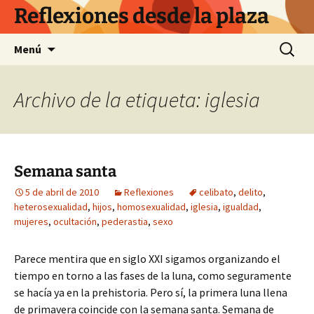
Saltar
Reflexiones desde la plaza
al
contenido
Buscar:
Menú
Archivo de la etiqueta: iglesia
Semana santa
5 de abril de 2010
Reflexiones
celibato
,
delito
,
heterosexualidad
,
hijos
,
homosexualidad
,
iglesia
,
igualdad
,
mujeres
,
ocultación
,
pederastia
,
sexo
Parece mentira que en siglo XXI sigamos organizando el
tiempo en torno a las fases de la luna, como seguramente
se hacía ya en la prehistoria. Pero sí, la primera luna llena
de primavera coincide con la semana santa. Semana de