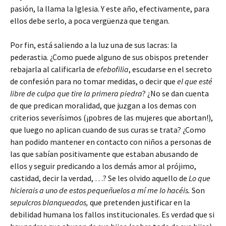
pasión, la llama la Iglesia. Y este año, efectivamente, para
ellos debe serlo, a poca vergüenza que tengan.
Por fin, está saliendo a la luz una de sus lacras: la
pederastia. ¿Como puede alguno de sus obispos pretender
rebajarla al calificarla de
efebofilia
, escudarse en el secreto
de confesión para no tomar medidas, o decir que
el que esté
libre de culpa que tire la primera piedra
?
¿No se dan cuenta
de que predican moralidad, que juzgan a los demas con
criterios severísimos (¡pobres de las mujeres que abortan!),
que luego no aplican cuando de sus curas se trata? ¿Como
han podido mantener en contacto con niños a personas de
las que sabían positivamente que estaban abusando de
ellos y seguir predicando a los demás amor al prójimo,
castidad, decir la verdad, …? Se les olvido aquello de
Lo que
hicierais a uno de estos pequeñuelos a mí me lo hacéis.
Son
sepulcros blanqueados,
que pretenden justificar en la
debilidad humana los fallos institucionales. Es verdad que si