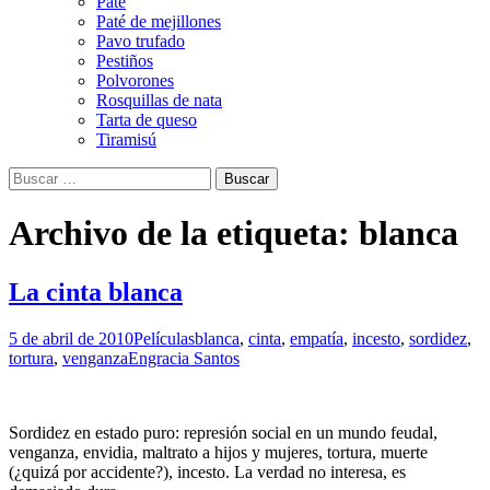
Paté
Paté de mejillones
Pavo trufado
Pestiños
Polvorones
Rosquillas de nata
Tarta de queso
Tiramisú
Buscar:
Archivo de la etiqueta: blanca
La cinta blanca
5 de abril de 2010
Películas
blanca
,
cinta
,
empatía
,
incesto
,
sordidez
,
tortura
,
venganza
Engracia Santos
Sordidez en estado puro: represión social en un mundo feudal,
venganza, envidia, maltrato a hijos y mujeres, tortura, muerte
(¿quizá por accidente?), incesto. La verdad no interesa, es