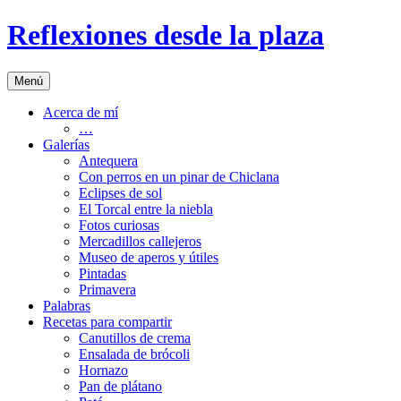
Saltar
Reflexiones desde la plaza
al
contenido
Menú
Acerca de mí
…
Galerías
Antequera
Con perros en un pinar de Chiclana
Eclipses de sol
El Torcal entre la niebla
Fotos curiosas
Mercadillos callejeros
Museo de aperos y útiles
Pintadas
Primavera
Palabras
Recetas para compartir
Canutillos de crema
Ensalada de brócoli
Hornazo
Pan de plátano