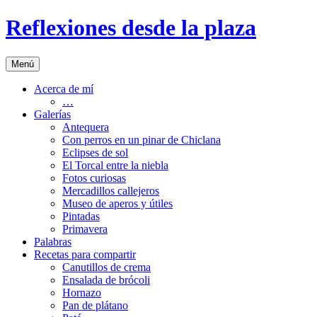
Saltar
Reflexiones desde la plaza
al
contenido
Menú
Acerca de mí
…
Galerías
Antequera
Con perros en un pinar de Chiclana
Eclipses de sol
El Torcal entre la niebla
Fotos curiosas
Mercadillos callejeros
Museo de aperos y útiles
Pintadas
Primavera
Palabras
Recetas para compartir
Canutillos de crema
Ensalada de brócoli
Hornazo
Pan de plátano