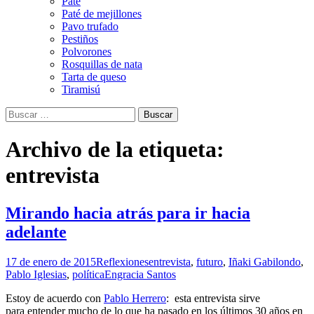
Paté
Paté de mejillones
Pavo trufado
Pestiños
Polvorones
Rosquillas de nata
Tarta de queso
Tiramisú
Buscar:
Archivo de la etiqueta:
entrevista
Mirando hacia atrás para ir hacia
adelante
17 de enero de 2015
Reflexiones
entrevista
,
futuro
,
Iñaki Gabilondo
,
Pablo Iglesias
,
política
Engracia Santos
Estoy de acuerdo con
Pablo Herrero
: esta entrevista sirve
para entender mucho de lo que ha pasado en los últimos 30 años en