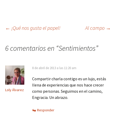
Navegación
←
¡Qué nos gusta el papel!
Al campo
→
de
6 comentarios en “
Sentimientos
”
entradas
8 de abril de 2013 a las 11:20 am
Compartir charla contigo es un lujo, estás
llena de experiencias que nos hace crecer
Loly Álvarez
como personas. Seguimos en el camino,
Engracia. Un abrazo.
Responder