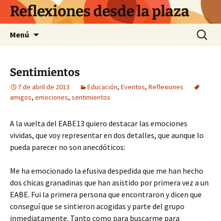
Saltar
Reflexiones desde la plaza
al
contenido
Buscar:
Menú
Sentimientos
7 de abril de 2013
Educación
,
Eventos
,
Reflexiones
amigos
,
emociones
,
sentimientos
A la vuelta del EABE13 quiero destacar las emociones
vividas, que voy representar en dos detalles, que aunque lo
pueda parecer no son anecdóticos:
Me ha emocionado la efusiva despedida que me han hecho
dos chicas granadinas que han asistido por primera vez a un
EABE. Fui la primera persona que encontraron y dicen que
conseguí que se sintieron acogidas y parte del grupo
inmediatamente. Tanto como para buscarme para