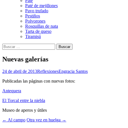
Paté
Paté de mejillones
Pavo trufado
Pestiños
Polvorones
Rosquillas de nata
Tarta de queso
Tiramisú
Buscar:
Nuevas galerías
24 de abril de 2013
Reflexiones
Engracia Santos
Publicadas las páginas con nuevas fotos:
Antequera
El Torcal entre la niebla
Museo de aperos y útiles
Navegación
←
Al campo
Otra vez en huelga
→