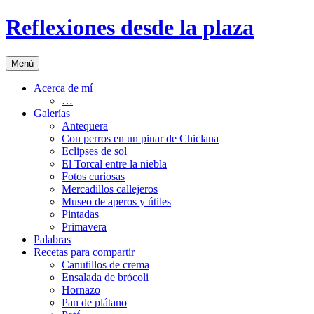
Saltar
Reflexiones desde la plaza
al
contenido
Menú
Acerca de mí
…
Galerías
Antequera
Con perros en un pinar de Chiclana
Eclipses de sol
El Torcal entre la niebla
Fotos curiosas
Mercadillos callejeros
Museo de aperos y útiles
Pintadas
Primavera
Palabras
Recetas para compartir
Canutillos de crema
Ensalada de brócoli
Hornazo
Pan de plátano