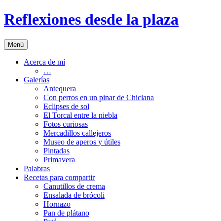
Saltar
Reflexiones desde la plaza
al
contenido
Menú
Acerca de mí
…
Galerías
Antequera
Con perros en un pinar de Chiclana
Eclipses de sol
El Torcal entre la niebla
Fotos curiosas
Mercadillos callejeros
Museo de aperos y útiles
Pintadas
Primavera
Palabras
Recetas para compartir
Canutillos de crema
Ensalada de brócoli
Hornazo
Pan de plátano