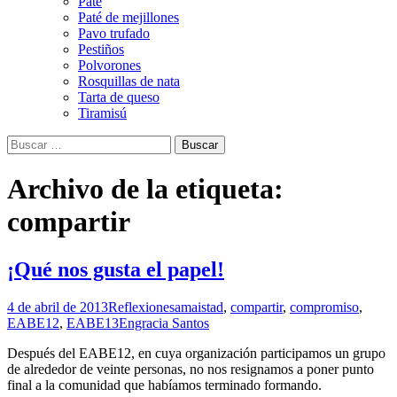
Paté
Paté de mejillones
Pavo trufado
Pestiños
Polvorones
Rosquillas de nata
Tarta de queso
Tiramisú
Buscar:
Archivo de la etiqueta:
compartir
¡Qué nos gusta el papel!
4 de abril de 2013
Reflexiones
amaistad
,
compartir
,
compromiso
,
EABE12
,
EABE13
Engracia Santos
Después del EABE12, en cuya organización participamos un grupo
de alrededor de veinte personas, no nos resignamos a poner punto
final a la comunidad que habíamos terminado formando.