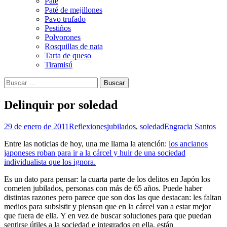
Paté
Paté de mejillones
Pavo trufado
Pestiños
Polvorones
Rosquillas de nata
Tarta de queso
Tiramisú
Buscar:
Delinquir por soledad
29 de enero de 2011
Reflexiones
jubilados
,
soledad
Engracia Santos
Entre las noticias de hoy, una me llama la atención:
los ancianos
japoneses roban para ir a la cárcel y huir de una sociedad
individualista que los ignora.
Es un dato para pensar: la cuarta parte de los delitos en Japón los
cometen jubilados, personas con más de 65 años. Puede haber
distintas razones pero parece que son dos las que destacan: les faltan
medios para subsistir y piensan que en la cárcel van a estar mejor
que fuera de ella. Y en vez de buscar soluciones para que puedan
sentirse útiles a la sociedad e integrados en ella, están