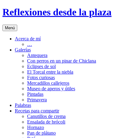
Saltar
Reflexiones desde la plaza
al
contenido
Menú
Acerca de mí
…
Galerías
Antequera
Con perros en un pinar de Chiclana
Eclipses de sol
El Torcal entre la niebla
Fotos curiosas
Mercadillos callejeros
Museo de aperos y útiles
Pintadas
Primavera
Palabras
Recetas para compartir
Canutillos de crema
Ensalada de brócoli
Hornazo
Pan de plátano