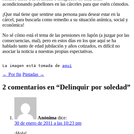
acondicionando pabellones en las cárceles para que estén cómodos.
¡Que mal tiene que sentirse una persona para desear estar en la
cárcel, para buscarla como remedio a su situación anímica, social y
económica!
No sé cómo está el tema de las pensiones en Japón (a juzgar por las
consecuencias, mal), pero en estos días en los que aquí se ha
hablado tanto de edad jubilación y años cotizados, es difícil no
asociar la noticia a nuestras propias espectativas.
La imagen está tomada de 
aquí
Navegación
←
Por fin
Pintadas
→
de
2 comentarios en “
Delinquir por soledad
”
entradas
Anónima
dice:
30 de enero de 2011 a las 10:23 pm
¡Hola!