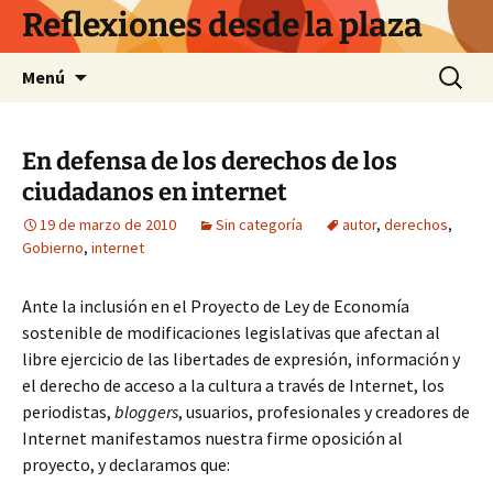
Saltar
Reflexiones desde la plaza
al
contenido
Buscar:
Menú
En defensa de los derechos de los
ciudadanos en internet
19 de marzo de 2010
Sin categoría
autor
,
derechos
,
Gobierno
,
internet
Ante la inclusión en el Proyecto de Ley de Economía
sostenible de modificaciones legislativas que afectan al
libre ejercicio de las libertades de expresión, información y
el derecho de acceso a la cultura a través de Internet, los
periodistas,
bloggers
, usuarios, profesionales y creadores de
Internet manifestamos nuestra firme oposición al
proyecto, y declaramos que: