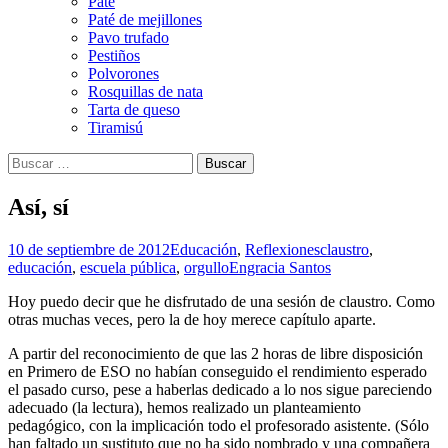
Paté
Paté de mejillones
Pavo trufado
Pestiños
Polvorones
Rosquillas de nata
Tarta de queso
Tiramisú
Buscar:
Así, sí
10 de septiembre de 2012
Educación
,
Reflexiones
claustro
,
educación
,
escuela pública
,
orgullo
Engracia Santos
Hoy puedo decir que he disfrutado de una sesión de claustro. Como
otras muchas veces, pero la de hoy merece capítulo aparte.
A partir del reconocimiento de que las 2 horas de libre disposición
en Primero de ESO no habían conseguido el rendimiento esperado
el pasado curso, pese a haberlas dedicado a lo nos sigue pareciendo
adecuado (la lectura), hemos realizado un planteamiento
pedagógico, con la implicación todo el profesorado asistente. (Sólo
han faltado un sustituto que no ha sido nombrado y una compañera