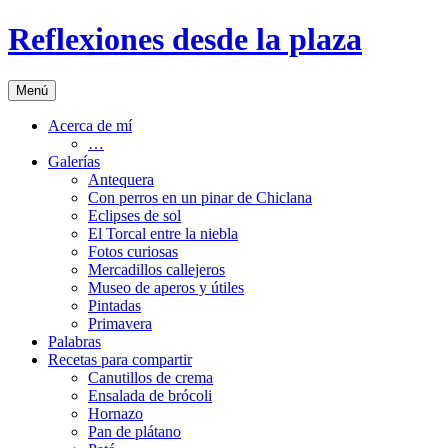
Saltar
Reflexiones desde la plaza
al
contenido
Menú
Acerca de mí
…
Galerías
Antequera
Con perros en un pinar de Chiclana
Eclipses de sol
El Torcal entre la niebla
Fotos curiosas
Mercadillos callejeros
Museo de aperos y útiles
Pintadas
Primavera
Palabras
Recetas para compartir
Canutillos de crema
Ensalada de brócoli
Hornazo
Pan de plátano