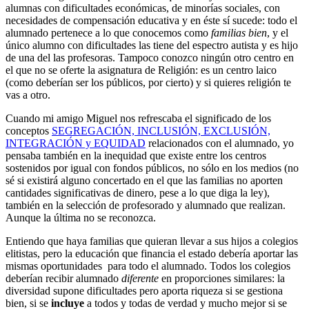
alumnas con dificultades económicas, de minorías sociales, con
necesidades de compensación educativa y en éste sí sucede: todo el
alumnado pertenece a lo que conocemos como
familias bien
, y el
único alumno con dificultades las tiene del espectro autista y es hijo
de una del las profesoras. Tampoco conozco ningún otro centro en
el que no se oferte la asignatura de Religión: es un centro laico
(como deberían ser los públicos, por cierto) y si quieres religión te
vas a otro.
Cuando mi amigo Miguel nos refrescaba el significado de los
conceptos
SEGREGACIÓN, INCLUSIÓN, EXCLUSIÓN,
INTEGRACIÓN y EQUIDAD
relacionados con el alumnado, yo
pensaba también en la inequidad que existe entre los centros
sostenidos por igual con fondos públicos, no sólo en los medios (no
sé si existirá alguno concertado en el que las familias no aporten
cantidades significativas de dinero, pese a lo que diga la ley),
también en la selección de profesorado y alumnado que realizan.
Aunque la última no se reconozca.
Entiendo que haya familias que quieran llevar a sus hijos a colegios
elitistas, pero la educación que financia el estado debería aportar las
mismas oportunidades para todo el alumnado. Todos los colegios
deberían recibir alumnado
diferente
en proporciones similares: la
diversidad supone dificultades pero aporta riqueza si se gestiona
bien, si se
incluye
a todos y todas de verdad y mucho mejor si se