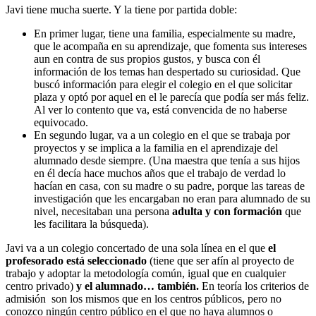
Javi tiene mucha suerte. Y la tiene por partida doble:
En primer lugar, tiene una familia, especialmente su madre,
que le acompaña en su aprendizaje, que fomenta sus intereses
aun en contra de sus propios gustos, y busca con él
información de los temas han despertado su curiosidad. Que
buscó información para elegir el colegio en el que solicitar
plaza y optó por aquel en el le parecía que podía ser más feliz.
Al ver lo contento que va, está convencida de no haberse
equivocado.
En segundo lugar, va a un colegio en el que se trabaja por
proyectos y se implica a la familia en el aprendizaje del
alumnado desde siempre. (Una maestra que tenía a sus hijos
en él decía hace muchos años que el trabajo de verdad lo
hacían en casa, con su madre o su padre, porque las tareas de
investigación que les encargaban no eran para alumnado de su
nivel, necesitaban una persona
adulta y con formación
que
les facilitara la búsqueda).
Javi va a un colegio concertado de una sola línea en el que
el
profesorado está seleccionado
(tiene que ser afín al proyecto de
trabajo y adoptar la metodología común, igual que en cualquier
centro privado)
y el alumnado… también.
En teoría los criterios de
admisión son los mismos que en los centros públicos, pero no
conozco ningún centro público en el que no haya alumnos o