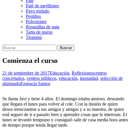
Paté
Paté de mejillones
Pavo trufado
Pestiños
Polvorones
Rosquillas de nata
Tarta de queso
Tiramisú
Buscar:
Comienza el curso
21 de septiembre de 2017
Educación
,
Reflexiones
centros
concertados
,
centros públicos
,
educación
,
inequidad
,
selección de
alumnado
Engracia Santos
Se llama Javi y tiene 4 años. El domingo estaba ansioso, deseando
que llegara el lunes para volver al cole. Con la ilusión de quien
desea reencoantrar a sus amigos y amigas y a su maestra, de quien
está seguro de ir a pasarlo bien y aprender cosas que le interesan. El
lunes se levantó temprano y consiguió salir de casa media hora antes
de tiempo porque temía llegar tarde.