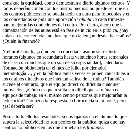
consigue la
equidad
, como demuestran a diario algunos centros. Y
todos deberían contar con los mismo medios: no puede ser que en
los centros públicos no se pueda pedir un euro para fotocopias y en
los concertados se pida una aportación
voluntaria
cada trimestre
para mejorar las condiciones del centro. Por cierto, ahora que la
climatización de las aulas está en fase de inicio en la pública, ¿hay
aulas en la concertada andaluza que no la tengan desde hace años?
¿Quién la financió?
Y el profesorado, ¿cómo en la concertada asume sin rechistar
horarios (algunos en secundaria hasta veinticinco horas semanales
de clase con muchas que no son de su especialidad), calendario
(formación obligatoria en el mes de julio, por ejemplo),
metodología…, y en la pública tantas veces se ponen zancadillas a
los equipos directivos que intentan salirse de la rutina? También
sucede al contrario, que el equipo directivo dificulta cualquier
innovación. ¿Cómo es que resulta tan difícil que se reúnan en
equipos de trabajo en el mismo centro personas que mejorarían la
educación? Conozco la respuesta, la burocracia se impone, pero
¿así debería ser?
Pese a todo ello los resultados, si nos fijamos en el alumnado que
supera la selectividad no son peores en la pública, quizá que hay
centros no públicos en los que aprueban los
froilanes.