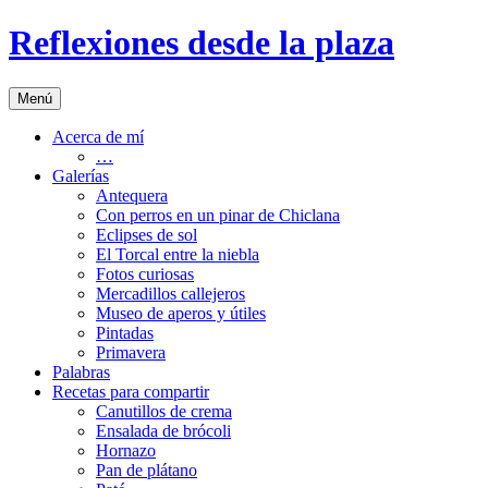
Saltar
Reflexiones desde la plaza
al
contenido
Menú
Acerca de mí
…
Galerías
Antequera
Con perros en un pinar de Chiclana
Eclipses de sol
El Torcal entre la niebla
Fotos curiosas
Mercadillos callejeros
Museo de aperos y útiles
Pintadas
Primavera
Palabras
Recetas para compartir
Canutillos de crema
Ensalada de brócoli
Hornazo
Pan de plátano