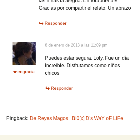
las niñas la alegría. Enhorabuena!!!
Gracias por compartir el relato. Un abrazo
Responder
8 de enero de 2013 a las 11:09 pm
Puedes estar segura, Loly. Fue un día
increíble. Disfrutamos como niños
engracia
chicos.
Responder
Pingback:
De Reyes Magos | Bi0[x]iD's WaY oF LiFe