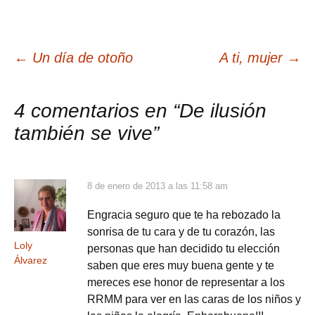
Navegación
←
Un día de otoño
A ti, mujer
→
de
4 comentarios en “
De ilusión
también se vive
”
entradas
8 de enero de 2013 a las 11:58 am
Engracia seguro que te ha rebozado la
sonrisa de tu cara y de tu corazón, las
Loly
personas que han decidido tu elección
Álvarez
saben que eres muy buena gente y te
mereces ese honor de representar a los
RRMM para ver en las caras de los niños y