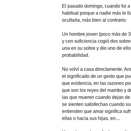
El pasado domingo, cuando fui a 
habitual porque a nadie más le ll
Fotos curiosas
ocultarla, más bien al contrario:
Mercadillos callejeros
Un hombre joven (poco más de 30
Museo de aperos y
y con suficiencia cogió dos sobre
útiles
una en su sobre y dio uno de ello
probabilidad.
Pintadas
No volví a casa directamente. A
Primavera
el significado de un gesto que p
que evidencia, en las razones p
que son los reyes del mambo y d
las que mueren cuando dejan de e
se sienten satisfechas cuando su 
entienden que amar significa sufr
ellas o hacia sus hijas, en…