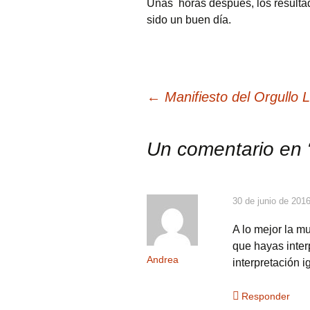
Unas horas después, los resulta
sido un buen día.
Navegación
←
Manifiesto del Orgullo
de
Un comentario en 
entradas
30 de junio de 201
A lo mejor la m
que hayas inter
Andrea
interpretación 
Responder