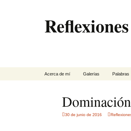
Saltar
al
Reflexiones
contenido
Acerca de mí
Galerías
Palabras
…
Antequera
Dominación
Con perros en un pinar
de Chiclana
30 de junio de 2016
Reflexione
Eclipses de sol
El Torcal entre la niebla