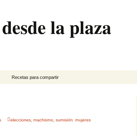
 desde la plaza
Recetas para compartir
Canutillos de crema
Ensalada de brócoli
Hornazo
s
elecciones
,
machismo
,
sumisión. mujeres
Pan de plátano