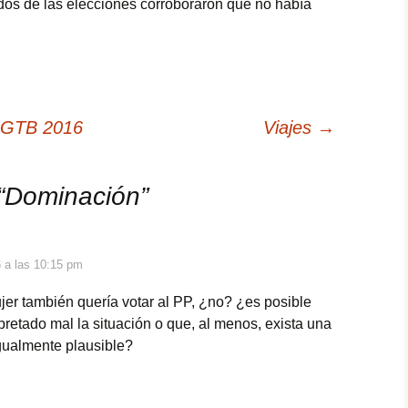
dos de las elecciones corroboraron que no había
 LGTB 2016
Viajes
→
“
Dominación
”
6 a las 10:15 pm
ujer también quería votar al PP, ¿no? ¿es posible
pretado mal la situación o que, al menos, exista una
igualmente plausible?