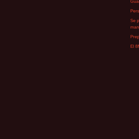
Guad
Pers
Se 
man
Prep
El 8