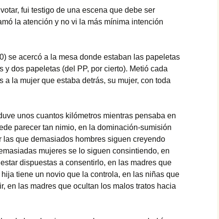
votar, fui testigo de una escena que debe ser
Paté
amó la atención y no vi la más mínima intención
Paté de mejillones
) se acercó a la mesa donde estaban las papeletas
Pavo trufado
s y dos papeletas (del PP, por cierto). Metió cada
s a la mujer que estaba detrás, su mujer, con toda
Pestiños
Polvorones
nduve unos cuantos kilómetros mientras pensaba en
Rosquillas de nata
uede parecer tan nimio, en la dominación-sumisión
or las que demasiados hombres siguen creyendo
Tarta de queso
emasiadas mujeres se lo siguen consintiendo, en
star dispuestas a consentirlo, en las madres que
Tiramisú
hija tiene un novio que la controla, en las niñas que
ir, en las madres que ocultan los malos tratos hacia