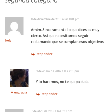
segunda categoría
”
8 de diciembre de 2015 a las 8:01 pm
Amén. Sinceramente lo que dices es muy
cierto. Así que necesitamos seguir
bely
reclamando que se cumplan esos objetivos.
Responder
3 de enero de 2016 a las 7:31 pm
Y lo haremos, no te quepa duda.
engracia
Responder
7 de abril de 2016 a las 9:19 pm