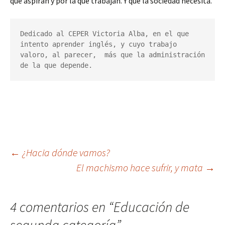
que aspiran y por la que trabajan. Y que la sociedad necesita.
Dedicado al CEPER Victoria Alba, en el que 
intento aprender inglés, y cuyo trabajo 
valoro, al parecer,  más que la administración 
de la que depende.
Navegación
←
¿Hacia dónde vamos?
El machismo hace sufrir, y mata
→
de
4 comentarios en “
Educación de
entradas