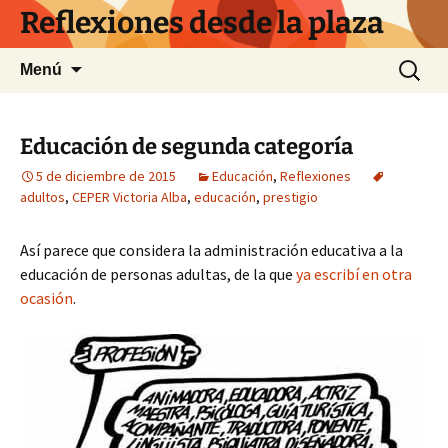
Saltar
Reflexiones desde la plaza
al
contenido
Buscar:
Menú
Educación de segunda categoría
5 de diciembre de 2015
Educación
,
Reflexiones
adultos
,
CEPER Victoria Alba
,
educación
,
prestigio
Así parece que considera la administración educativa a la
educación de personas adultas, de la que
ya escribí en otra
ocasión
.