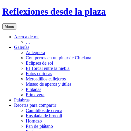
Saltar
Reflexiones desde la plaza
al
contenido
Menú
Acerca de mí
…
Galerías
Antequera
Con perros en un pinar de Chiclana
Eclipses de sol
El Torcal entre la niebla
Fotos curiosas
Mercadillos callejeros
Museo de aperos y útiles
Pintadas
Primavera
Palabras
Recetas para compartir
Canutillos de crema
Ensalada de brócoli
Hornazo
Pan de plátano