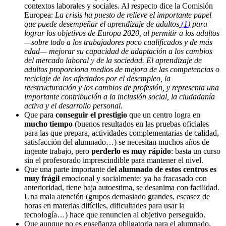
contextos laborales y sociales. Al respecto dice la Comisión
Europea:
La crisis ha puesto de relieve el importante papel
que puede desempeñar el aprendizaje de adultos
(
1
)
para
lograr los objetivos de Europa 2020, al permitir a los adultos
—sobre todo a los trabajadores poco cualificados y de más
edad— mejorar su capacidad de adaptación a los cambios
del mercado laboral y de la sociedad. El aprendizaje de
adultos proporciona medios de mejora de las competencias o
reciclaje de los afectados por el desempleo, la
reestructuración y los cambios de profesión, y representa una
importante contribución a la inclusión social, la ciudadanía
activa y el desarrollo personal.
Que para
conseguir el prestigio
que un centro logra en
mucho tiempo
(buenos resultados en las pruebas oficiales
para las que prepara, actividades complementarias de calidad,
satisfacción del alumnado…) se necesitan muchos años de
ingente trabajo, pero
perderlo es muy rápido
: basta un curso
sin el profesorado imprescindible para mantener el nivel.
Que una parte importante d
el alumnado de estos centros es
muy frágil
emocional y socialmente: ya ha fracasado con
anterioridad, tiene baja autoestima, se desanima con facilidad.
Una mala atención (grupos demasiado grandes, escasez de
horas en materias difíciles, dificultades para usar la
tecnología…) hace que renuncien al objetivo perseguido.
Que aunque no es enseñanza obligatoria para el alumnado,