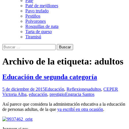
Paté
Paté de mejillones
Pavo trufado
Pestiños
Polvorones
Rosquillas de nata
Tarta de queso
Tiramisú
Buscar:
Archivo de la etiqueta: adultos
Educación de segunda categoría
5 de diciembre de 2015
Educación
,
Reflexiones
adultos
,
CEPER
Victoria Alba
,
educación
,
prestigio
Engracia Santos
Así parece que considera la administración educativa a la educación
de personas adultas, de la que
ya escribí en otra ocasión
.
Juzguen si no: