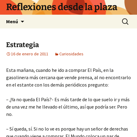
Saltar
Reflexiones desde la plaza
al
contenido
Buscar:
Menú
Estrategia
16 de enero de 2011
Curiosidades
Esta mañana, cuando he ido a comprar El País, en la
gasolinera más cercana que vende prensa, al no encontrarlo
en el estante con los demás periódicos pregunto:
– ¿Ya no queda El País?- Es más tarde de lo que suelo ir y más
de una vez me he llevado el último, así que podría ser. Pero
no.
– Sí queda, sí. Si no lo ve es porque hay un señor de derechas
que cuando viene a comprar El Mundo coloca un par de