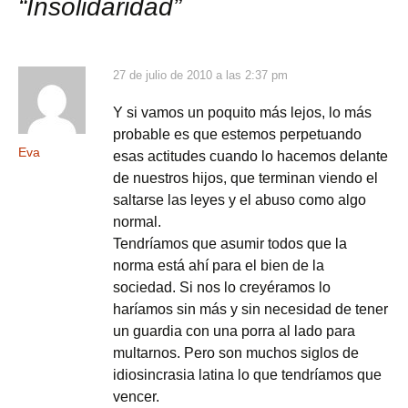
“
Insolidaridad
”
entradas
27 de julio de 2010 a las 2:37 pm
Y si vamos un poquito más lejos, lo más
probable es que estemos perpetuando
Eva
esas actitudes cuando lo hacemos delante
de nuestros hijos, que terminan viendo el
saltarse las leyes y el abuso como algo
normal.
Tendríamos que asumir todos que la
norma está ahí para el bien de la
sociedad. Si nos lo creyéramos lo
haríamos sin más y sin necesidad de tener
un guardia con una porra al lado para
multarnos. Pero son muchos siglos de
idiosincrasia latina lo que tendríamos que
vencer.