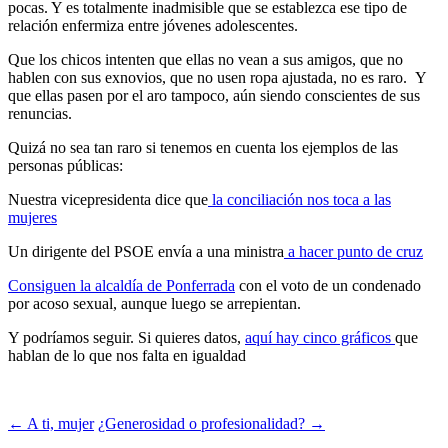
pocas. Y es totalmente inadmisible que se establezca ese tipo de
relación enfermiza entre jóvenes adolescentes.
Que los chicos intenten que ellas no vean a sus amigos, que no
hablen con sus exnovios, que no usen ropa ajustada, no es raro. Y
que ellas pasen por el aro tampoco, aún siendo conscientes de sus
renuncias.
Quizá no sea tan raro si tenemos en cuenta los ejemplos de las
personas públicas:
Nuestra vicepresidenta dice que
la conciliación nos toca a las
mujeres
Un dirigente del PSOE envía a una ministra
a hacer punto de cruz
Consiguen la alcaldía de Ponferrada
con el voto de un condenado
por acoso sexual, aunque luego se arrepientan.
Y podríamos seguir. Si quieres datos,
aquí hay cinco gráficos
que
hablan de lo que nos falta en igualdad
Navegación
←
A ti, mujer
¿Generosidad o profesionalidad?
→