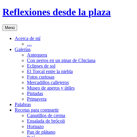
Saltar
Reflexiones desde la plaza
al
contenido
Menú
Acerca de mí
…
Galerías
Antequera
Con perros en un pinar de Chiclana
Eclipses de sol
El Torcal entre la niebla
Fotos curiosas
Mercadillos callejeros
Museo de aperos y útiles
Pintadas
Primavera
Palabras
Recetas para compartir
Canutillos de crema
Ensalada de brócoli
Hornazo
Pan de plátano