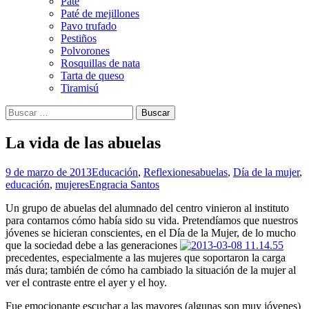
Paté
Paté de mejillones
Pavo trufado
Pestiños
Polvorones
Rosquillas de nata
Tarta de queso
Tiramisú
Buscar:
La vida de las abuelas
9 de marzo de 2013
Educación
,
Reflexiones
abuelas
,
Día de la mujer
,
educación
,
mujeres
Engracia Santos
Un grupo de abuelas del alumnado del centro vinieron al instituto
para contarnos cómo había sido su vida. Pretendíamos que nuestros
jóvenes se hicieran conscientes, en el Día de la Mujer, de lo mucho
que la sociedad debe a las generaciones
precedentes, especialmente a las mujeres que soportaron la carga
más dura; también de cómo ha cambiado la situación de la mujer al
ver el contraste entre el ayer y el hoy.
Fue emocionante escuchar a las mayores (algunas son muy jóvenes)