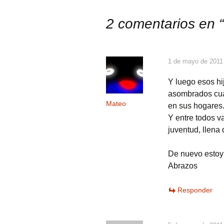
de
2 comentarios en “
entradas
1 de mayo de 2011
Y luego esos hi
asombrados cua
Mateo
en sus hogares
Y entre todos v
juventud, llena
De nuevo estoy 
Abrazos
Responder