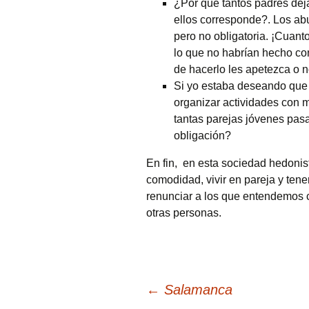
¿Por qué tantos padres dej
ellos corresponde?. Los abu
pero no obligatoria. ¡Cuan
lo que no habrían hecho co
de hacerlo les apetezca o n
Si yo estaba deseando que 
organizar actividades con 
tantas parejas jóvenes pasa
obligación?
En fin, en esta sociedad hedonist
comodidad, vivir en pareja y tene
renunciar a los que entendemos 
otras personas.
Navegación
←
Salamanca