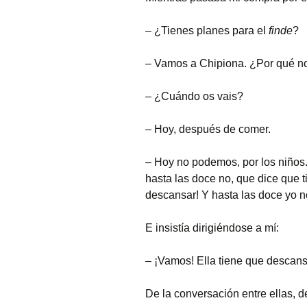
– ¿Tienes planes para el
Fotos curiosas
finde
?
Mercadillos callejeros
– Vamos a Chipiona. ¿Por qué n
Museo de aperos y
– ¿Cuándo os vais?
útiles
– Hoy, después de comer.
Pintadas
– Hoy no podemos, por los niños
Primavera
hasta las doce no, que dice que 
descansar! Y hasta las doce yo n
E insistía dirigiéndose a mí:
– ¡Vamos! Ella tiene que descans
De la conversación entre ellas, d