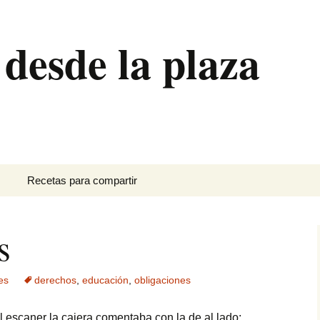
 desde la plaza
Recetas para compartir
Canutillos de crema
s
Ensalada de brócoli
Hornazo
es
derechos
,
educación
,
obligaciones
Pan de plátano
 escaner la cajera comentaba con la de al lado: