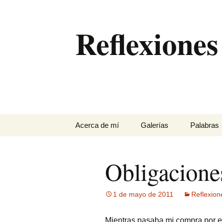
Saltar
al
Reflexiones
contenido
Acerca de mí
Galerías
Palabras
…
Antequera
Obligacione
Con perros en un pinar
de Chiclana
1 de mayo de 2011
Reflexion
Eclipses de sol
Mientras pasaba mi compra por el
El Torcal entre la niebla