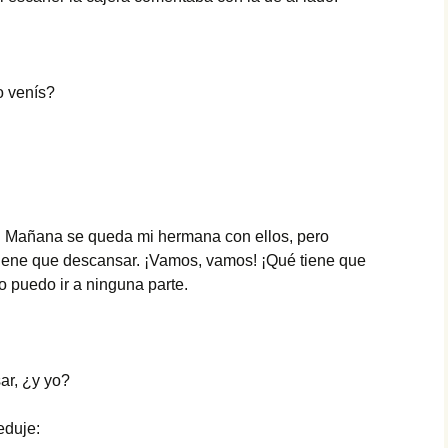
Paté
Paté de mejillones
o venís?
Pavo trufado
Pestiños
Polvorones
. Mañana se queda mi hermana con ellos, pero
Rosquillas de nata
tiene que descansar. ¡Vamos, vamos! ¡Qué tiene que
o puedo ir a ninguna parte.
Tarta de queso
Tiramisú
ar, ¿y yo?
eduje: