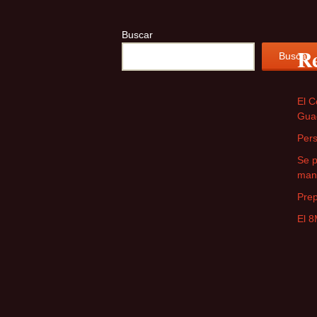
Buscar
Re
Buscar
El C
Guad
Pers
Se 
man
Prep
El 8